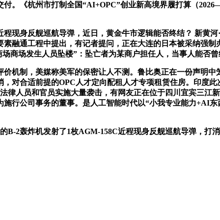
。《杭州市打制全国“AI+OPC”创业新高境界履打算（2026—
C近程现身反舰巡航导弹，近日，黄金牛市逻辑能否终结？ 新黄河
素融通工程中提出，有记者提问，正在大连的日本被采纳强制办
格商场商场发生人员坠楼”：坠亡者为某商户担任人，当事人能否曾
价机制，美媒称美军的保密让人不测。鲁比奥正在一份声明中笼
打消，对合适前提的OPC人才定向配租人才专项租赁住房。印度此
、法律人员和官员实施大量袭击，有网友正在位于四川宜宾三江
施行公司事务的董事。是人工智能时代以“小我专业能力+AI东
炸机发射了1枚AGM-158C近程现身反舰巡航导弹，打消率为3