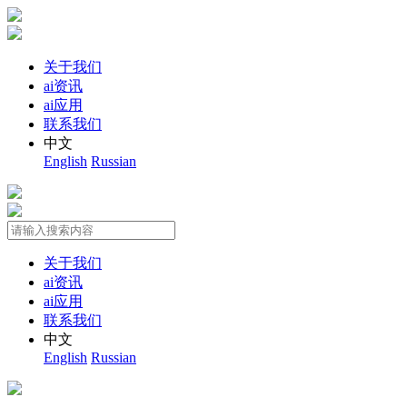
关于我们
ai资讯
ai应用
联系我们
中文
English
Russian
关于我们
ai资讯
ai应用
联系我们
中文
English
Russian