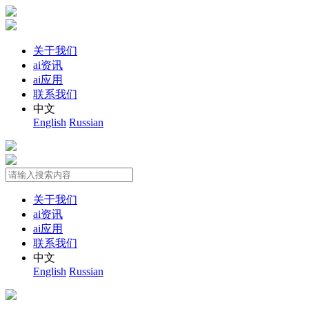
关于我们
ai资讯
ai应用
联系我们
中文
English
Russian
关于我们
ai资讯
ai应用
联系我们
中文
English
Russian