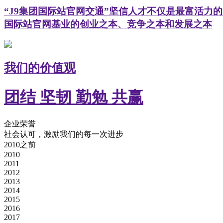
“J9集团国际站官网交通”坚信人才不仅是最富活力的
国际站官网基业的创业之本、竞争之本和发展之本
我们的价值观
团结 坚韧 勤勉 共赢
企业荣誉
社会认可，激励我们的每一次进步
2010之前
2010
2011
2012
2013
2014
2015
2016
2017