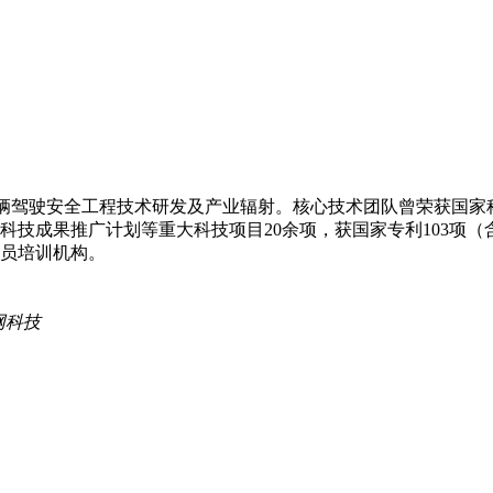
车辆驾驶安全工程技术研发及产业辐射。核心技术团队曾荣获国
技成果推广计划等重大科技项目20余项，获国家专利103项（含发
驶员培训机构。
网科技