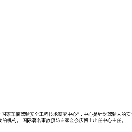
组建“国家车辆驾驶安全工程技术研究中心”，中心是针对驾驶人
发的机构。 国际著名事故预防专家金会庆博士出任中心主任。