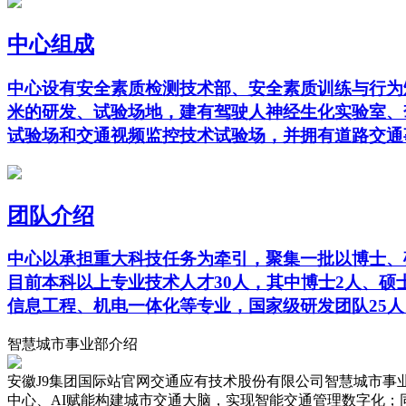
中心组成
中心设有安全素质检测技术部、安全素质训练与行为
米的研发、试验场地，建有驾驶人神经生化实验室、
试验场和交通视频监控技术试验场，并拥有道路交通
团队介绍
中心以承担重大科技任务为牵引，聚集一批以博士、
目前本科以上专业技术人才30人，其中博士2人、硕
信息工程、机电一体化等专业，国家级研发团队25人
智慧城市事业部介绍
安徽J9集团国际站官网交通应有技术股份有限公司智慧城市
中心、AI赋能构建城市交通大脑，实现智能交通管理数字化；