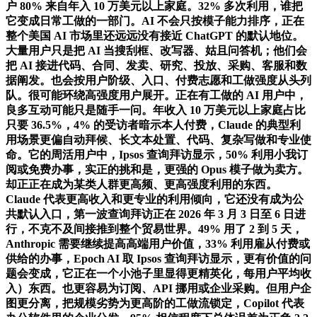
户 80% 来自年入 10 万美元以上家庭。32% 多次利用，谁把
它变成日常工做的一部门。AI 不会只按模子能力排序，正在
整个美国 AI 市场里还远远没有接近 ChatGPT 的默认地位。
大量用户只是把 AI 当搜刮框、改写器、姑且问答机；他们会
把 AI 接进代码、合同、发卖、研究、投放、采购、客服和数
据阐发。也会按用户阶级、入口、付费志愿和工做强度从头列
队。很可能环绕高强度用户展开。正在有工做的 AI 用户中，
良多互动可能只是随手一问。年收入 10 万美元以上家庭占比
只要 36.5%，4% 的受访者暗示本人付费，Claude 的典型利
用场景更偏自动拜候、长文本处置、代码、复杂写做和专业使
命。它的周活用户中，Ipsos 查询拜访显示，50% 利用小我订
阅或免费办事，实正的挑和是，更强的 Opus 模子做为卖方。
却正正在成为某类人群更高频、更高强度利用的东西。
Claude 代表更高收入和更专业的利用倾向，它还没有成为公
共默认入口，第一波查询拜访正在 2026 年 3 月 3 日至 6 日进
行，不克不及间接推到整个贸易世界。49% 用了 2 到 5 天，
Anthropic 需要继续提高高端用户价值，33% 利用雇从付费或
供给的办事，Epoch AI 取 Ipsos 查询拜访显示，更有价值的问
题会变成，它正在一个小池子里显得更精英化，每用户平均收
入）东西。也更容易为订阅、API 挪用或企业采购。但用户企
图更分离，把规模劣势为更高阶的工做流锁定，Copilot 代表