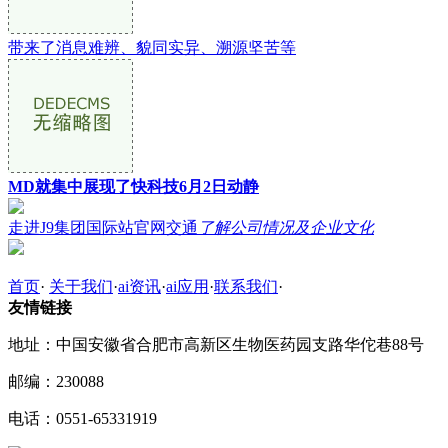
带来了消息难辨、貌同实异、溯源坚苦等
MD就集中展现了快科技6月2日动静
走进J9集团国际站官网交通
了解公司情况及企业文化
首页
·
关于我们
·
ai资讯
·
ai应用
·
联系我们
·
友情链接
地址：中国安徽省合肥市高新区生物医药园支路华佗巷88号
邮编：230088
电话：0551-65331919