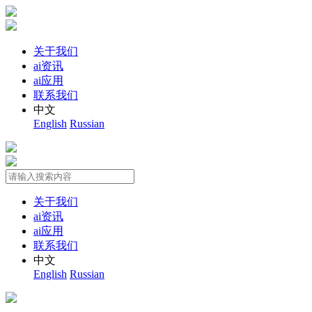
关于我们
ai资讯
ai应用
联系我们
中文
English
Russian
关于我们
ai资讯
ai应用
联系我们
中文
English
Russian