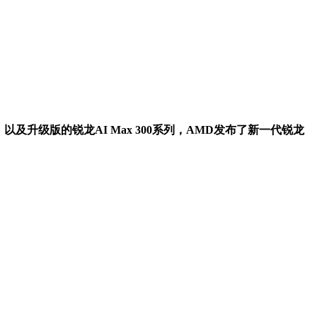
级版的锐龙AI Max 300系列，AMD发布了新一代锐龙