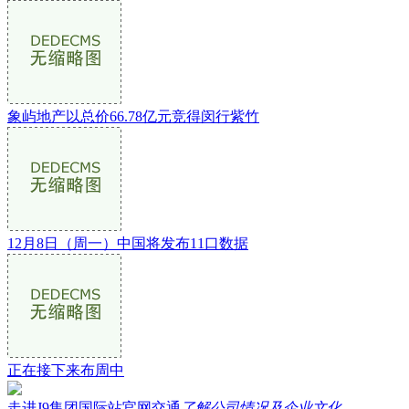
象屿地产以总价66.78亿元竞得闵行紫竹
12月8日（周一）中国将发布11口数据
正在接下来布周中
走进J9集团国际站官网交通
了解公司情况及企业文化