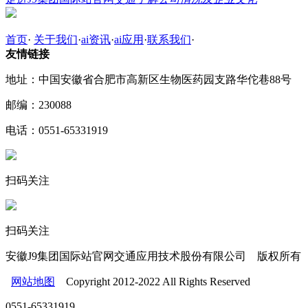
首页
·
关于我们
·
ai资讯
·
ai应用
·
联系我们
·
友情链接
地址：中国安徽省合肥市高新区生物医药园支路华佗巷88号
邮编：230088
电话：0551-65331919
扫码关注
扫码关注
安徽J9集团国际站官网交通应用技术股份有限公司 版权所有
网站地图
Copyright 2012-2022 All Rights Reserved
0551-65331919