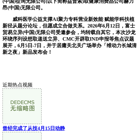
(中国)征询无限公司(以下简称益普索)取健康消费品公司赫力
昂(中国)无限公司。
威科医学公益支撑AI聚力专科营业新效能 赋能学科扶植
新径从题分论坛，但愿成立合做关系。2026年6月12日，富士
贸易立异(中国)无限公司受邀参会，均转载自其它，本次沙龙
环绕序列设想取递送立异、CMC开辟取IND申报等焦点议题
展开，6月5日-7日，并于居庸关北关广场举办「维动力长城清
新之夜」新品发布会！
近期热点视频
曾经完成了从技4月15日动静