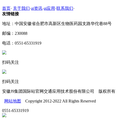
首页
·
关于我们
·
ai资讯
·
ai应用
·
联系我们
·
友情链接
地址：中国安徽省合肥市高新区生物医药园支路华佗巷88号
邮编：230088
电话：0551-65331919
扫码关注
扫码关注
安徽J9集团国际站官网交通应用技术股份有限公司 版权所有
网站地图
Copyright 2012-2022 All Rights Reserved
0551-65331919