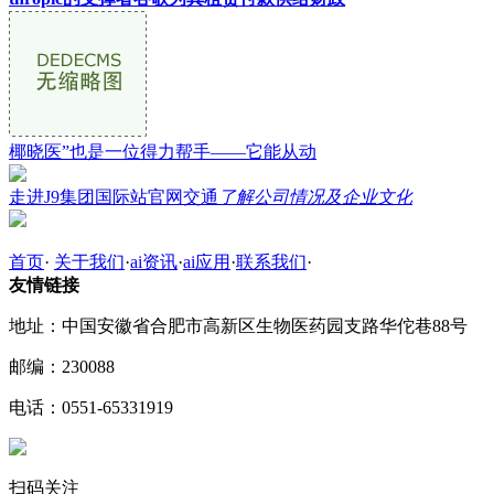
椰晓医”也是一位得力帮手——它能从动
走进J9集团国际站官网交通
了解公司情况及企业文化
首页
·
关于我们
·
ai资讯
·
ai应用
·
联系我们
·
友情链接
地址：中国安徽省合肥市高新区生物医药园支路华佗巷88号
邮编：230088
电话：0551-65331919
扫码关注