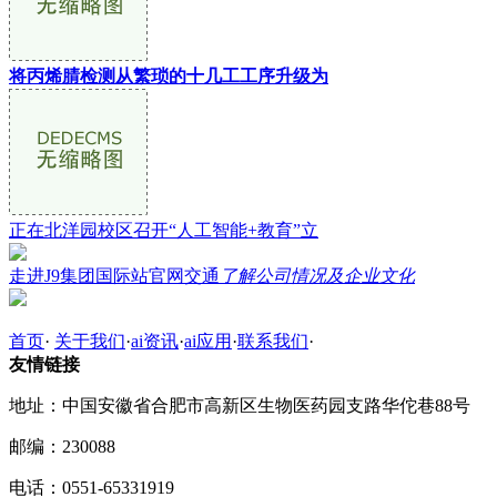
将丙烯腈检测从繁琐的十几工工序升级为
正在北洋园校区召开“人工智能+教育”立
走进J9集团国际站官网交通
了解公司情况及企业文化
首页
·
关于我们
·
ai资讯
·
ai应用
·
联系我们
·
友情链接
地址：中国安徽省合肥市高新区生物医药园支路华佗巷88号
邮编：230088
电话：0551-65331919