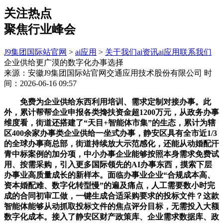
关注热点
聚焦行业峰会
J9集团国际站官网
>
ai应用
>
关于我们
ai资讯
ai应用
联系我们
企业供给更广漠的数字化办事选择
来源：安徽J9集团国际站官网交通应用技术股份有限公司
时
间：2026-06-16 09:57
免费为企业供给东西利用培训、需求定制对接办事。此
外，累计帮帮企业申报各类搀扶资金超1200万元，从政务办事
维度看，街道还搭建了“天目+智能体市集”的生态，累计为辖
区400余家办事类企业供给一坐式办事，静安区具有全市近1/3
的全球办事商总部，街道持续放大示范感化，还能从动婚配汗
青中标案例的加分项，中小办事企业能够按照本身需求免费试
用、按需采购，引入更多国际领先的AI办事东西，摸索下层
办事业高质量成长的新样本。面临办事业企业“合规成本高、
资本婚配难、数字化转型慢”的遍及痛点，人工需要数小时完
成的合同初审工做，一键生成合适采购要求的投标文件？这款
智能体能够从动抓取投标文件的焦点评分目标，无需投入大额
数字化成本。接入了静安区财产政策库、企业需求数据库、政