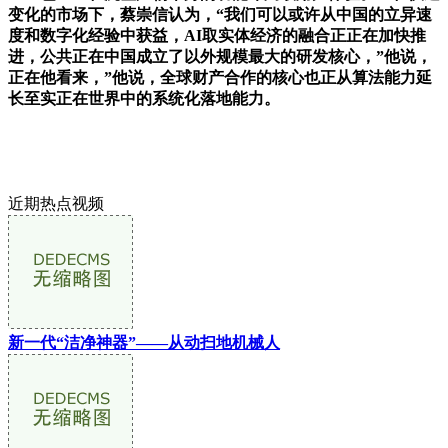
变化的市场下，蔡崇信认为，“我们可以或许从中国的立异速
度和数字化经验中获益，AI取实体经济的融合正正在加快推
进，公共正在中国成立了以外规模最大的研发核心，”他说，
正在他看来，”他说，全球财产合作的核心也正从算法能力延
长至实正在世界中的系统化落地能力。
近期热点视频
新一代“洁净神器”——从动扫地机械人