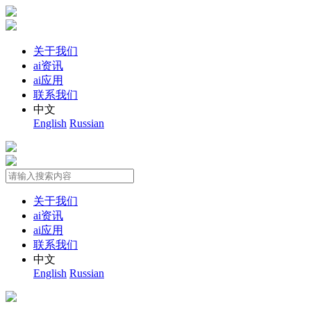
关于我们
ai资讯
ai应用
联系我们
中文
English
Russian
关于我们
ai资讯
ai应用
联系我们
中文
English
Russian