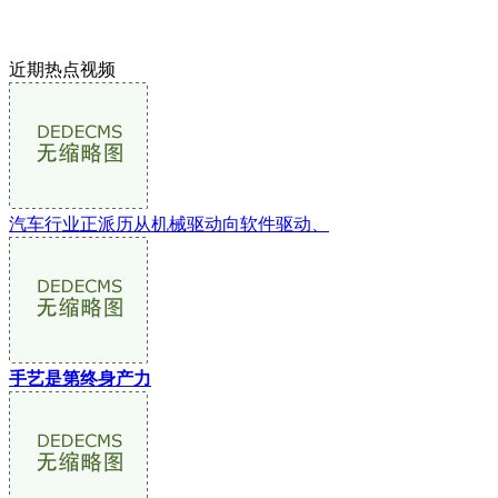
近期热点视频
汽车行业正派历从机械驱动向软件驱动、
手艺是第终身产力