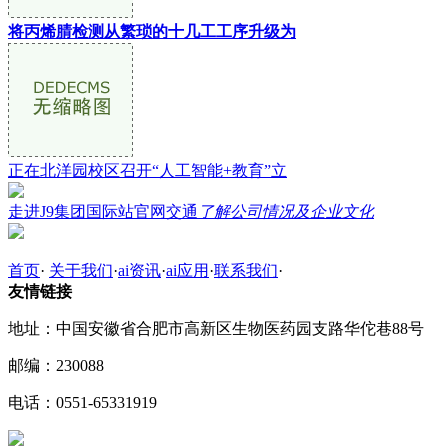
将丙烯腈检测从繁琐的十几工工序升级为
正在北洋园校区召开“人工智能+教育”立
走进J9集团国际站官网交通
了解公司情况及企业文化
首页
·
关于我们
·
ai资讯
·
ai应用
·
联系我们
·
友情链接
地址：中国安徽省合肥市高新区生物医药园支路华佗巷88号
邮编：230088
电话：0551-65331919