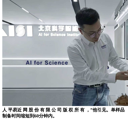
人 平易近 网 股 份 有 限 公 司 版 权 所 有 ，”他引见。单样品
制备时间缩短到60分钟内。