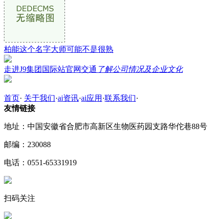
柏能这个名字大师可能不是很熟
走进J9集团国际站官网交通
了解公司情况及企业文化
首页
·
关于我们
·
ai资讯
·
ai应用
·
联系我们
·
友情链接
地址：中国安徽省合肥市高新区生物医药园支路华佗巷88号
邮编：230088
电话：0551-65331919
扫码关注