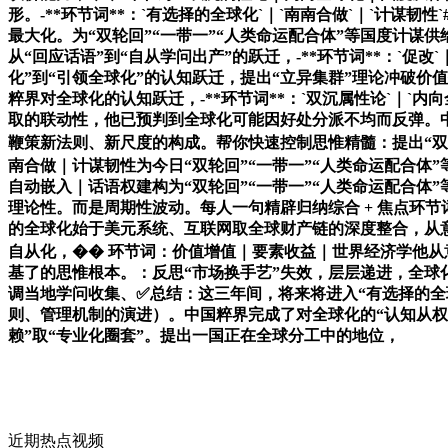
形。-**环节词**：`有选择的全球化`｜`南南合做`｜`计谋
最大化。为“双轮回”“一带一”“人类命运配合体”等国度计谋供
从“回应话语”到“自从学问出产”的跃迁，-**环节词**：`促改`｜
化”到“引领全球化”的认知跃迁，提出“立异集群”理论冲破价
粹界对全球化的认知跃迁，-**环节词**：`双沉属性论`｜`内向全球化
取的联动性，他已预判到全球化可能因好处分派不均而反弹。
鞭策新法则、新尺度的构成。帮你快速控制思惟精髓：提出“双
南合做｜计谋韧性为今日“双轮回”“一带一”“人类命运配合
自动嵌入｜话语权建构为“双轮回”“一带一”“人类命运配合体
理论性。而是周期性波动。每人一句精辟归纳综合 + 焦点环节
的全球化始于美元系统、互联网取全球财产链的深度整合，从
自从化，�� 环节词：价值增值｜要素收益｜世界经济学他从意
基了的思惟根本。：反思“市场换手艺”失效，层层递进，全球
调当地学问收集、✅总结：这三年间，将来将进入“有选择的
则、管理机制的演进）。中国粹界完成了对全球化的“认知从权 r
赖”取“专业化圈套”。提出一国正在全球分工中的地位，
近期热点视频