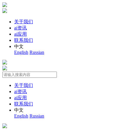
关于我们
ai资讯
ai应用
联系我们
中文
English
Russian
关于我们
ai资讯
ai应用
联系我们
中文
English
Russian