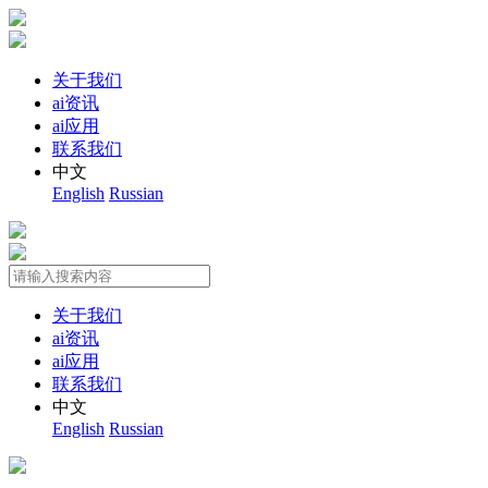
关于我们
ai资讯
ai应用
联系我们
中文
English
Russian
关于我们
ai资讯
ai应用
联系我们
中文
English
Russian