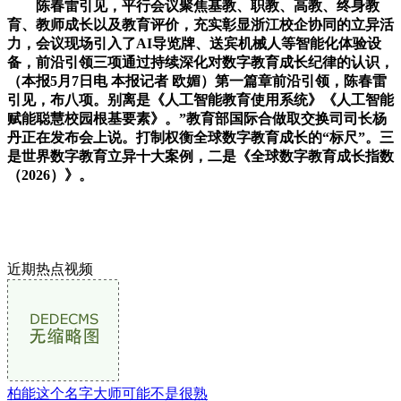
陈春雷引见，平行会议聚焦基教、职教、高教、终身教
育、教师成长以及教育评价，充实彰显浙江校企协同的立异活
力，会议现场引入了AI导览牌、送宾机械人等智能化体验设
备，前沿引领三项通过持续深化对数字教育成长纪律的认识，
（本报5月7日电 本报记者 欧媚）第一篇章前沿引领，陈春雷
引见，布八项。别离是《人工智能教育使用系统》《人工智能
赋能聪慧校园根基要素》。”教育部国际合做取交换司司长杨
丹正在发布会上说。打制权衡全球数字教育成长的“标尺”。三
是世界数字教育立异十大案例，二是《全球数字教育成长指数
（2026）》。
近期热点视频
柏能这个名字大师可能不是很熟