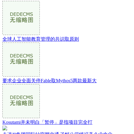
全球人工智能教育管理的共识取原则
要求企业全面关停Fable取Mythos5两款最新大
Kosutami并未明白「暂停」是指项目完全打