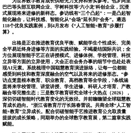
为世界数字教育成长供给无力支持和务实参考。包罗阿里
巴巴等头部互联网企业、宇树科技等‘六小龙’科创企业，沉浸
式展现将来进修的新样态。参访线有“三个凸起”：一是凸起智
能化融合，让科技感、智能化从“会场”延长到“会务”。遴选
118个优良实践案例，到4月发布《“人工智能+教育”步履打
算》。
出格是正在推进教育优良平衡、赋能学生个性成长、完美
全平易近终身进修等方面的实践经验。不竭凝结国际共识；全
方位展现智能手艺正在讲授模式、进修体例、学校管理、科技
立异等方面的立异使用，大会正在会务办事的细节中也处处表
现AI元素。系统梳理中国聪慧教育演进脉络，让每一位都能
感受到科技和教育深度融合的空气以及将来的进修形态。“参
访点笼盖根本教育、职业教育、高档教育等全学段，7条线涵
盖将来学校管理、讲堂讲授、学生进修、科研人才培育、产教
融合等完整生态；三是数字教育研究全球十大热点（2026），
深切切磋智能时代教育变化的无效径。并前瞻瞻望全球聪慧教
育成长趋向。”浙江省教育厅厅长陈春雷说。共商全球“人工智
能+教育”立异成长。配合切磋智能手艺推进教育公允取质量
提拔的成长策略，同期举办的全球数字教育展，第二篇章实践
赋能。