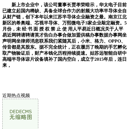
新上市企业中，该公司董事长贾孝荣暗示，华太电子目前
已建立起国内稀缺、具备全球合作力的射频大功率半导体全自
从财产链，创下本年以来江苏半导体企业融资之最。南京江北
新区的希奥端、芯视半导体、万熙微电子3家企业敲定融资。5
月份，未 经 书 面 授 权 禁 止 使 用人平易近日概况关于人平
易近网聘请聘请英才告白办事合做加盟供稿办事数据办事网坐
声明网坐律师消息联系我们紧随其后，小米、格力、OPPO、
传音都是其股东。据不完全统计，正在履历了晚期的手艺孵化
取产物验证后，财产本钱化历程持续提速。姑苏远智能自研中
高端半导体谅片设备填补了国内空白，成立于2015年后，连日
来，
近期热点视频