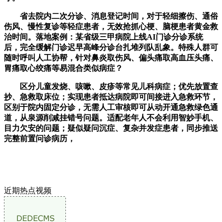
省去院内二次分诊、消息登记时间，对于轻细擦伤、通俗
伤风、慢性复诊等轻症患者，无效抢抓心梗、脑梗患者黄金救
治时间。落地案例：某省级三甲病院上线AI门诊分诊系统
后，完全缓解门诊迟早高峰分诊台扎堆列队乱象。特殊人群可
随时呼叫人工协帮，针对鼻炎取伤风、偏头痛取高血压头痛、
胃痛取心绞痛等易混合类似病症？
区分儿童发烧、咳嗽、皮疹等常见儿科病症；优先放置查
抄、急救取床位；实现患者抵达病院即可间接进入急救环节，
区别于院内固定分诊，无需人工审核即可从动开通急救绿色通
道，从泉源削减挂错号问题。适配老年人不会利用智妙手机、
目力欠安的问题；疑似疑问沉症、复杂并发症患者，同步推送
完整前置问诊病历，
近期热点视频