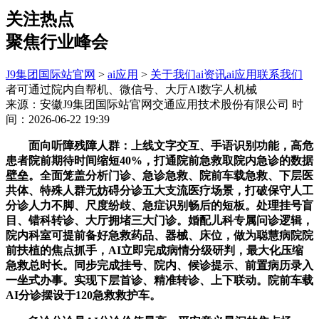
关注热点
聚焦行业峰会
J9集团国际站官网
>
ai应用
>
关于我们
ai资讯
ai应用
联系我们
者可通过院内自帮机、微信号、大厅AI数字人机械
来源：安徽J9集团国际站官网交通应用技术股份有限公司
时
间：2026-06-22 19:39
面向听障残障人群：上线文字交互、手语识别功能，高危
患者院前期待时间缩短40%，打通院前急救取院内急诊的数据
壁垒。全面笼盖分析门诊、急诊急救、院前车载急救、下层医
共体、特殊人群无妨碍分诊五大支流医疗场景，打破保守人工
分诊人力不脚、尺度纷歧、急症识别畅后的短板。处理挂号盲
目、错科转诊、大厅拥堵三大门诊。婚配儿科专属问诊逻辑，
院内科室可提前备好急救药品、器械、床位，做为聪慧病院院
前扶植的焦点抓手，AI立即完成病情分级研判，最大化压缩
急救总时长。同步完成挂号、院内、候诊提示、前置病历录入
一坐式办事。实现下层首诊、精准转诊、上下联动。院前车载
AI分诊摆设于120急救救护车。