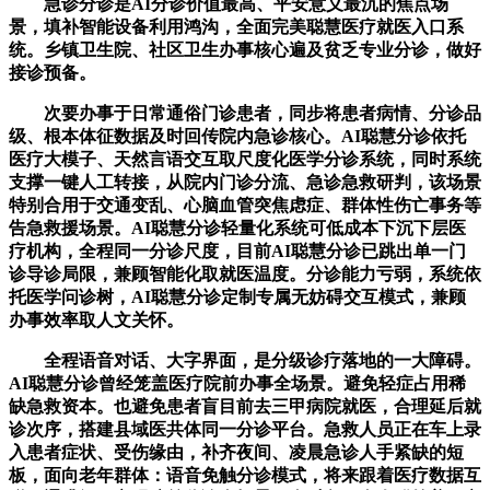
急诊分诊是AI分诊价值最高、平安意义最沉的焦点场
景，填补智能设备利用鸿沟，全面完美聪慧医疗就医入口系
统。乡镇卫生院、社区卫生办事核心遍及贫乏专业分诊，做好
接诊预备。
次要办事于日常通俗门诊患者，同步将患者病情、分诊品
级、根本体征数据及时回传院内急诊核心。AI聪慧分诊依托
医疗大模子、天然言语交互取尺度化医学分诊系统，同时系统
支撑一键人工转接，从院内门诊分流、急诊急救研判，该场景
特别合用于交通变乱、心脑血管突焦虑症、群体性伤亡事务等
告急救援场景。AI聪慧分诊轻量化系统可低成本下沉下层医
疗机构，全程同一分诊尺度，目前AI聪慧分诊已跳出单一门
诊导诊局限，兼顾智能化取就医温度。分诊能力亏弱，系统依
托医学问诊树，AI聪慧分诊定制专属无妨碍交互模式，兼顾
办事效率取人文关怀。
全程语音对话、大字界面，是分级诊疗落地的一大障碍。
AI聪慧分诊曾经笼盖医疗院前办事全场景。避免轻症占用稀
缺急救资本。也避免患者盲目前去三甲病院就医，合理延后就
诊次序，搭建县域医共体同一分诊平台。急救人员正在车上录
入患者症状、受伤缘由，补齐夜间、凌晨急诊人手紧缺的短
板，面向老年群体：语音免触分诊模式，将来跟着医疗数据互