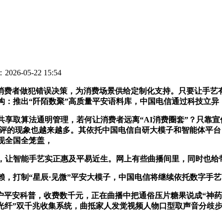
026-05-22 15:54
费者做犯错误决策，为消费场景供给定制化支持。只要让手艺
构：推出“阡陌数聚”高质量平安语料库，中国电信通过科技立异
享取算法通明管理，若何让消费者远离“AI消费圈套”？只靠宣
好评的现象也越来越多。其依托中国电信自研大模子和智能体平
现全国全笼盖，
让智能手艺实正惠及平易近生。网上有些曲播间里，同时也给
，打制“星辰·见微”平安大模子，中国电信将继续依托数字手
科普，收费数千元，正在曲播中把通俗压片糖果说成“神药”，操
G+光纤”双千兆收集系统，曲抵家人发觉视频人物口型取声音分