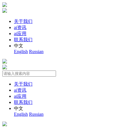
关于我们
ai资讯
ai应用
联系我们
中文
English
Russian
关于我们
ai资讯
ai应用
联系我们
中文
English
Russian