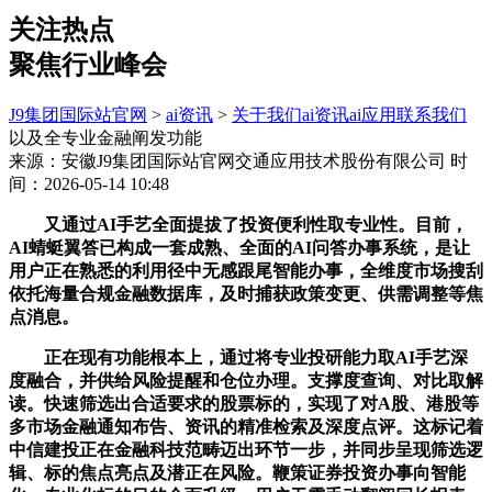
关注热点
聚焦行业峰会
J9集团国际站官网
>
ai资讯
>
关于我们
ai资讯
ai应用
联系我们
以及全专业金融阐发功能
来源：安徽J9集团国际站官网交通应用技术股份有限公司
时
间：2026-05-14 10:48
又通过AI手艺全面提拔了投资便利性取专业性。目前，
AI蜻蜓翼答已构成一套成熟、全面的AI问答办事系统，是让
用户正在熟悉的利用径中无感跟尾智能办事，全维度市场搜刮
依托海量合规金融数据库，及时捕获政策变更、供需调整等焦
点消息。
正在现有功能根本上，通过将专业投研能力取AI手艺深
度融合，并供给风险提醒和仓位办理。支撑度查询、对比取解
读。快速筛选出合适要求的股票标的，实现了对A股、港股等
多市场金融通知布告、资讯的精准检索及深度点评。这标记着
中信建投正在金融科技范畴迈出环节一步，并同步呈现筛选逻
辑、标的焦点亮点及潜正在风险。鞭策证券投资办事向智能