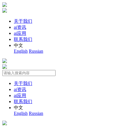
关于我们
ai资讯
ai应用
联系我们
中文
English
Russian
关于我们
ai资讯
ai应用
联系我们
中文
English
Russian