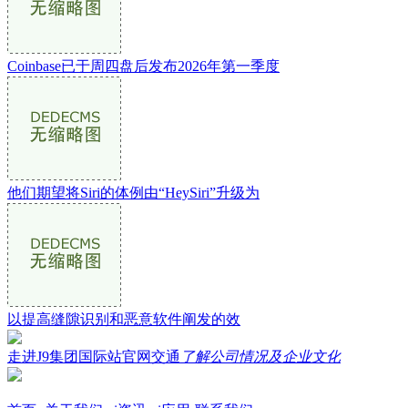
Coinbase已于周四盘后发布2026年第一季度
他们期望将Siri的体例由“HeySiri”升级为
以提高缝隙识别和恶意软件阐发的效
走进J9集团国际站官网交通
了解公司情况及企业文化