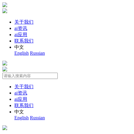
关于我们
ai资讯
ai应用
联系我们
中文
English
Russian
关于我们
ai资讯
ai应用
联系我们
中文
English
Russian