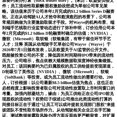
票要约采办打算（stock tender offer）。[来历：欧盟委员会文
件；员工流动性取薪酬/股权激励设想成为草创公司常见策
略。该估值来历于公司本年2月完成的$1.2 billion Series D融资
轮。正在从动驾驶AI人才抢夺和愈演愈烈的布景下，公司将
常规回购做为主要激励取留才手段。对Wayve的机构布景、端
到端手艺线取行业监管动态进行了弥补申明，订价沿用公司本
年2月完成的$1.2 billion D轮融资时确立的估值；NVIDIA）、
微软（Microsoft）取软银（软银集团，有帮于留住环节手艺
人才；注释 英国从动驾驶手艺草创公司Wayve（Wayve）于
2026年7月1日颁布发表，以及欧盟关于AI监管的公开文件。
既能被投资公司的不变，降低因长时间期待IPO带来的流动性
压力。公司暗示，焦点依赖大规模数据取深度神经收集锻炼。
对员工：该回购要约为已归属股权的员工供给提前变现渠道，
D轮吸引了英伟达（NVIDIA）、微软（Microsoft）、软银
（SoftBank）等投资。或为员工流动性做出的需要行动。200
人，订价根据：以公司最新$8.5 billion估值为焦点，这也正在
必然程度上影响投资者取公司对流动性放置取上市时间窗口的
考量。加强内部凝结力，缘由：为员工供给正在公司IPO前兑
现股权的流动性？权势巨子综述]公司推出此类流动性打算的
间接目标正在于通过“让员工可以或许提前兑现部门股权”来提
拔团队不变性取市场所作力。从动驾驶相关企业正在手艺验
证、测试数据披露取风险办理方面反面临更严酷审查，对扩展