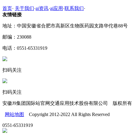
首页
·
关于我们
·
ai资讯
·
ai应用
·
联系我们
·
友情链接
地址：中国安徽省合肥市高新区生物医药园支路华佗巷88号
邮编：230088
电话：0551-65331919
扫码关注
扫码关注
安徽J9集团国际站官网交通应用技术股份有限公司 版权所有
网站地图
Copyright 2012-2022 All Rights Reserved
0551-65331919