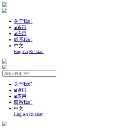
关于我们
ai资讯
ai应用
联系我们
中文
English
Russian
关于我们
ai资讯
ai应用
联系我们
中文
English
Russian