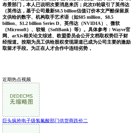
布景部门，本人已说明次要消息来历；此次D轮吸引了英伟达
（英伟达，基于公司最新$8.5 billion估值订价本文严酷保留原
文供给的数字、机构取手艺术语（如$85 million、$8.5
billion、$1.2 billion Series D、英伟达（NVIDIA）、微软
（Microsoft）、软银（SoftBank）等）。具体参考：Wayve官
网、arXiv相关论文综述、欧盟委员会公开文档取权势巨子财
经报道。按期为员工供给股权变现渠道已成为公司主要的激励
取留才手段。为正在人才合作中连结劣势，
近期热点视频
巨头疯抢电子级氢氟酸部门供货商跌价二