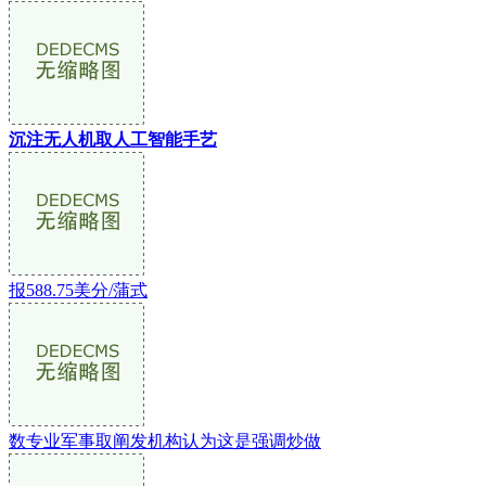
沉注无人机取人工智能手艺
报588.75美分/蒲式
数专业军事取阐发机构认为这是强调炒做