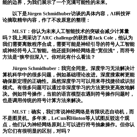
能的边界，为我们展示了一个充满可能性的未来。
以下是Jürgen Schmidhuber访谈的具体内容，AI科技评
论摘取精华内容，作了不改原意的整理：
MLST：你认为未来人工智能技术的突破会减少计算量
吗？我上周采访了ARC challenge的获胜者Jack Cole，他认为
我们需要离散程序合成，需要可能是神经引导的符号人工智能
或神经符号人工智能。他还提到神经网络是“宽但浅”，而符号
方法是“狭窄但深入”。你对此有什么看法？
Jürgen Schmidhuber：我完全同意。深度学习无法解决计
算机科学中的很多问题，例如基础理论改进。深度搜索树更能
确保新定理的正确性。虽然深度学习可以用来寻找捷径或识别
模式。有很多问题可以通过非深度学习的方法更快更高效地解
决。例如符号操作，当前的语言模型在遇到符号操作问题时，
也是调用传统的符号计算方法来解决。
MLST：确实，我们常说神经网络是有限状态自动机，而
不是图灵机。多年来，LeCun和Hinton等人试图反驳这个观
点，他们认为神经网络原则上可以进行符号抽象操作。但你认
为它们有很明显的区别，对吗？