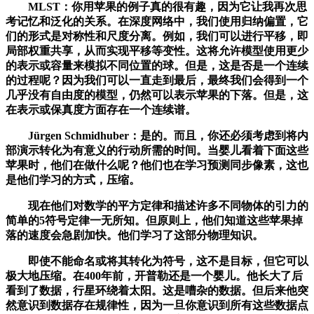
MLST：你用苹果的例子真的很有趣，因为它让我再次思
考记忆和泛化的关系。在深度网络中，我们使用归纳偏置，它
们的形式是对称性和尺度分离。例如，我们可以进行平移，即
局部权重共享，从而实现平移等变性。这将允许模型使用更少
的表示或容量来模拟不同位置的球。但是，这是否是一个连续
的过程呢？因为我们可以一直走到最后，最终我们会得到一个
几乎没有自由度的模型，仍然可以表示苹果的下落。但是，这
在表示或保真度方面存在一个连续谱。
Jürgen Schmidhuber：是的。而且，你还必须考虑到将内
部演示转化为有意义的行动所需的时间。当婴儿看着下面这些
苹果时，他们在做什么呢？他们也在学习预测同步像素，这也
是他们学习的方式，压缩。
现在他们对数学的平方定律和描述许多不同物体的引力的
简单的5符号定律一无所知。但原则上，他们知道这些苹果掉
落的速度会急剧加快。他们学习了这部分物理知识。
即使不能命名或将其转化为符号，这不是目标，但它可以
极大地压缩。在400年前，开普勒还是一个婴儿。他长大了后
看到了数据，行星环绕着太阳。这是嘈杂的数据。但后来他突
然意识到数据存在规律性，因为一旦你意识到所有这些数据点