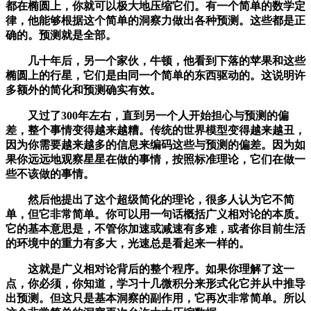
都在椭圆上，你就可以极大地压缩它们。有一个简单的数学定
律，他能够根据这个简单的洞察力做出各种预测。这些都是正
确的。预测就是全部。
几十年后，另一个家伙，牛顿，他看到下落的苹果和这些
椭圆上的行星，它们是由同一个简单的东西驱动的。这说明许
多额外的简化和预测确实有效。
又过了300年左右，直到另一个人开始担心与预测的偏
差，整个事情变得越来越糟。传统的世界模型变得越来越丑，
因为你需要越来越多的信息来编码这些与预测的偏差。因为如
果你远远地观察星星在做的事情，按照标准理论，它们在做一
些不该做的事情。
然后他提出了这个超级简化的理论，很多人认为它不简
单，但它非常简单。你可以用一句话概括广义相对论的本质。
它的基本意思是，不管你加速或减速有多难，或者你目前生活
的环境中的重力有多大，光速总是看起来一样的。
这就是广义相对论背后的整个程序。如果你理解了这一
点，你必须，你知道，学习十几微积分来形式化它并从中推导
出预测。但这只是基本洞察的副作用，它再次非常简单。所以