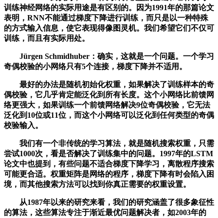
训练神经网络的实际用途是有区别的。因为1991年的那篇论文
表明，RNN不能通过梯度下降进行训练，而只是以一种特殊
的方式输入信息，使它表现得像图灵机。我们希望它们不仅可
训练，而且有实际用处。
Jürgen Schmidhuber：确实，这就是一个问题。一个学习
奇偶校验的小网络只有5个连接，梯度下降并不适用。
最好的办法是随机初始化权重，如果解决了训练样本的奇
偶校验，它几乎肯定能泛化到所有长度。这个小网络比前馈网
络更强大，如果训练一个前馈网络解决9位奇偶校验，它无法
泛化到10位或11位，而这个小网络可以泛化到任何类型的奇偶
校验输入。
我们有一个非传统的学习算法，就是随机搜索权重，只需
尝试1000次，看是否解决了训练集中的问题。1997年的LSTM
论文中也提到，有些问题不适合梯度下降学习，离散程序搜索
可能更合适。权重矩阵是网络的程序，梯度下降有时会陷入困
境，而其他搜索方法可以找到你真正需要的权重设置。
从1987年以来的研究来看，我们的研究涵盖了很多象征性
的算法，这些算法专注于渐近最优问题解决者，如2003年的