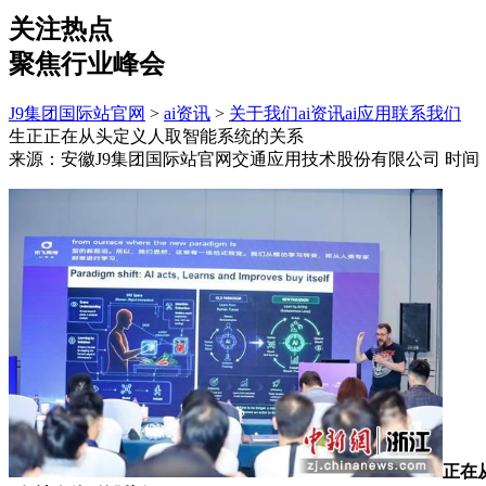
关注热点
聚焦行业峰会
J9集团国际站官网
>
ai资讯
>
关于我们
ai资讯
ai应用
联系我们
生正正在从头定义人取智能系统的关系
来源：安徽J9集团国际站官网交通应用技术股份有限公司
时间：2
正在