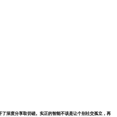
开了深度分享取切磋。实正的智能不该是让个别社交孤立，再