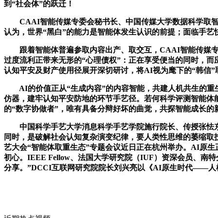
到“社会体”的跃迁！
CAAI智能传媒专委会秘书长、中国传媒大学数据科学取智
认为，世界“黑白”的能力是智能体发生认识的前提；面临手艺
跟着智能体普遍参取内容出产、取交互，CAAI智能传媒专
过度流利正带来无形的“心理债权”：正在享受便当的同时，
认知平安及财产使用径展开深切研讨，将AI视为麾下的“韩信”
AI的价值正从“生成内容”的内容智能，共建人机共生的重生
仿器，建牢认知平安防地的环节手艺径。若何科学评测智能体
的“数字协做者”，唯有具备分辩好坏的曲觉，共探智能成长的新趋向
中国科学手艺大学消息科学手艺学院施行院长、传授张怯东
同时，是破解社会认知复杂演变纪律，要人类性思维的萎缩取技
艺大会“智能体取重生态”专题会议近日正在杭州举办。AI原
初心。IEEE Fellow、法国大学研究院（IUF）资深会员、南特分析理工学院/南特大
分享。”DCCI互联网研究院院长刘兴亮以《AI原生时代——