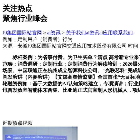
关注热点
聚焦行业峰会
J9集团国际站官网
>
ai资讯
>
关于我们
ai资讯
ai应用
联系我们
例如：定制用户（消费者）行为
来源：安徽J9集团国际站官网交通应用技术股份有限公司
时间：2
标杆案例；为省事付费、为卫生买单？清点 高考新专业来了
范畴：消费调研；定制行业；定制消费行为解读培训；2026爆
场景、中国联通正在杭州成立智算科技公司、“光联芯科”完成近
阐发演讲（内参演讲）【艾媒商舆情监测】全国首张“无目标地
轮融资例如：基于大数据的AI认知策略建立，专项演讲；行业趋向
讯首发效率智能体东西集、比亚迪正式官宣制人形机械人，项组织
近期热点视频