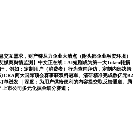
息交互需求，财产链从力企业大清点（附头部企业融资环境）
媒商舆情监测】中文正在线：AI短剧成为第一大Token耗损
费风行，例如：定制用户（消费者）行为查询拜访，定制内部决策
ICRA两大国际顶会赛事获双料冠军、清研精准完成数亿元B2
厂商订单迸发 ｜深度；为用户供给便利的内容提交取反馈通道。腾
” 上市公司多元化掘金细分赛道；