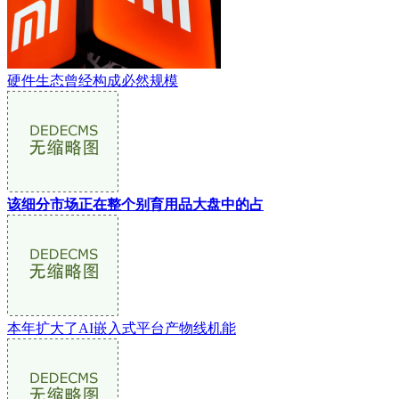
硬件生态曾经构成必然规模
该细分市场正在整个别育用品大盘中的占
本年扩大了AI嵌入式平台产物线机能