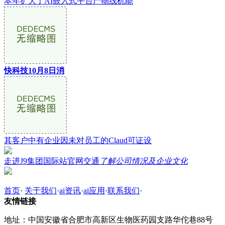
本年扩大了AI嵌入式平台产物线机能
快科技10月8日消
其客户中有企业因未对员工的Claud可证设
走进J9集团国际站官网交通
了解公司情况及企业文化
首页
·
关于我们
·
ai资讯
·
ai应用
·
联系我们
·
友情链接
地址：中国安徽省合肥市高新区生物医药园支路华佗巷88号