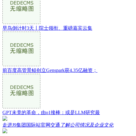
早鸟倒计时3天丨院士领衔、重磅嘉宾云集
前百度高管景鲲创立Genspark获4.35亿融资；
GPT未竟的革命，由o1接棒：或是LLM研究最
走进J9集团国际站官网交通
了解公司情况及企业文化