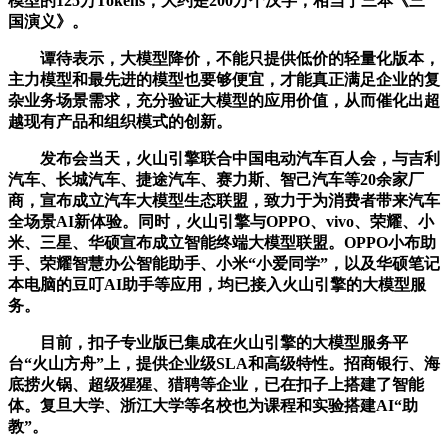
模型的125万Tokens，大约是200万个汉字，相当于三本《三
国演义》。
谭待表示，大模型降价，不能只提供低价的轻量化版本，
主力模型和最先进的模型也要够便宜，才能真正满足企业的复
杂业务场景需求，充分验证大模型的应用价值，从而催化出超
越现有产品和组织模式的创新。
发布会当天，火山引擎联合中国电动汽车百人会，与吉利
汽车、长城汽车、捷途汽车、赛力斯、智己汽车等20余家厂
商，宣布成立汽车大模型生态联盟，致力于为消费者带来汽车
全场景AI新体验。同时，火山引擎与OPPO、vivo、荣耀、小
米、三星、华硕宣布成立智能终端大模型联盟。OPPO小布助
手、荣耀智慧办公智能助手、小米“小爱同学”，以及华硕笔记
本电脑的豆叮AI助手等应用，均已接入火山引擎的大模型服
务。
目前，扣子专业版已集成在火山引擎的大模型服务平
台“火山方舟”上，提供企业级SLA和高级特性。招商银行、海
底捞火锅、超级猩猩、猎聘等企业，已在扣子上搭建了智能
体。复旦大学、浙江大学等名校也为课程和实验搭建AI“助
教”。