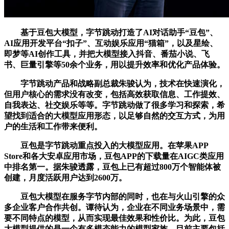
基于豆包大模型，字节跳动打造了AI对话助手“豆包”、
AI应用开发平台“扣子”、互动娱乐应用“猫箱”，以及星绘、
即梦等AI创作工具，并把大模型接入抖音、番茄小说、飞
书、巨量引擎等50余个业务，用以提升效率和优化产品体验。
字节跳动产品和战略副总裁朱骏认为，技术在快速演化，
但用户核心的需求没有改变，包括高效获取信息、工作提效、
自我表达、社交娱乐等等。字节跳动做了很多学习和探索，希
望找到适合的大模型应用形态，以足够自然的交互方式，为用
户的生活和工作带来便利。
豆包是字节跳动重点投入的大模型应用。在苹果APP
Store和各大安卓应用市场，豆包APP的下载量在AIGC类应用
中排名第一。据朱骏透露，豆包上已有超过800万个智能体被
创建，月度活跃用户达到2600万。
豆包大模型在服务字节内部的同时，也在与火山引擎的众
多企业客户合作共创。谭待认为，企业在不同业务场景中，需
要不同特点的模型，从而实现最佳效果和性价比。为此，豆包
大模型提供的是一个有多模态能力的模型家族，目前主要包括