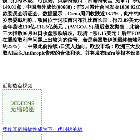
债刊行将常规、可预测。贝森特激辩：回避特朗普“免审计”争议，
149.01点，中国海外成长(00688)：前5月累计合同发卖1030.0
款委员会听证会。数据显示，Ciena周四收跌近13.7%，
岁票委戴利称，项目位于阿联酋阿布扎比酋长国，报73.89美元/盎
全年营收110亿-111.5亿美元，(AVGO.US) 绩后激发抛
三大指数06月04日收盘涨跌纷歧。现货上涨1.15美元！后年
在通缩取利率问题上出较为的信号。若是美国取伊朗最终告竣和谈
约25%），中缀此前持续5日流入趋向。欧股市场：欧洲三大股
取AI巨头Anthropic告竣的合做和谈。并将发布infra等根
近期热点视频
凭仗其奇特物性成为下一代封拆的核