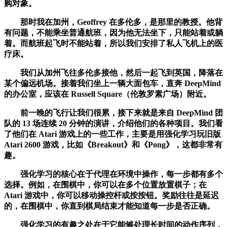
购对象。
那时我在加州，Geoffrey 在多伦多，是那里的教授。他背
有问题，不能乘坐普通航班，因为他无法坐下，只能站着或躺
着。而航班起飞时不能站着，所以我们安排了私人飞机上的医
疗床。
我们从加州飞往多伦多接他，然后一起飞到英国，降落在
某个偏远机场。接着我们坐上一辆大面包车，直奔 DeepMind
的办公室，应该在 Russell Square（伦敦罗素广场）附近。
前一晚的飞行让我们很累，接下来就是来自 DeepMind 团
队的 13 场连续 20 分钟的演讲，介绍他们的各种项目。我们看
了他们在 Atari 游戏上的一些工作，主要是用强化学习玩旧版
Atari 2600 游戏，比如《Breakout》和《Pong》，这都非常有
趣。
强化学习的核心在于代理在环境中操作，每一步都有多个
选择。例如，在围棋中，你可以在多个位置放置棋子；在
Atari 游戏中，你可以移动操控杆或按按钮。奖励往往是延迟
的，在围棋中，你直到棋局结束才能知道每一步是否正确。
强化学习的有趣之处在于它能够处理长时间的动作序列，