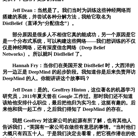
Jeff Dean：当然是了。我们当时为训练这些神经网络而
搭建的系统，并尝试各种分解方法，我给它取名为
DistBelief（直译为“分配信念”）。
部分原因是很多人不相信它真的能成功，另一个原因是它
是一个分布式系统，可以构建这些网络——我们想训练的不仅
仅是神经网络，还有深度信念网络（Deep Belief
Networks）。所以就叫 DistBelief 了。
Hannah Fry：当你们在美国开发 DistBelief 时，大西洋的
另一边正是 DeepMind 的起步阶段。我知道你是后来负责拜访
DeepMind 的人。你能讲讲这个故事吗？
Jeff Dean：是的。Geoffrey Hinton，这位著名的机器学习
研究员，2011年夏天曾在 Google 工作过。那时我们还不知道
该给他安排什么职位，最后把他归为实习生，这挺有趣的。后
来他和我一起工作，之后我们得知了 DeepMind 的存在。
我想 Geoffrey 对这家公司的起源有所了解，也有其他人
告诉我们，“英国有一家公司在做些有意思的事情。”当时他们
大概只有四五十人。于是我们决定去看看，把它视作潜在的收