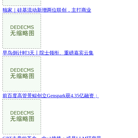
独家｜硅基流动新增两位联创，主打商业
早鸟倒计时3天丨院士领衔、重磅嘉宾云集
前百度高管景鲲创立Genspark获4.35亿融资；