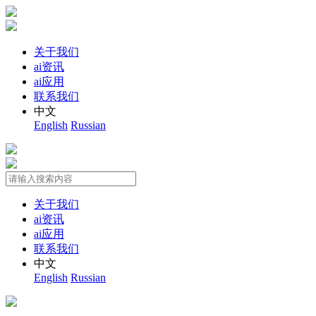
关于我们
ai资讯
ai应用
联系我们
中文
English
Russian
关于我们
ai资讯
ai应用
联系我们
中文
English
Russian