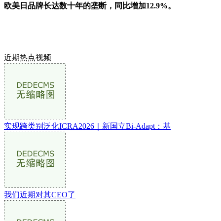
欧美日品牌长达数十年的垄断，同比增加12.9%。
近期热点视频
实现跨类别泛化ICRA2026｜新国立Bi-Adapt：基
我们近期对其CEO了