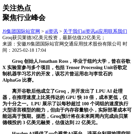
关注热点
聚焦行业峰会
J9集团国际站官网
>
ai资讯
>
关于我们
ai资讯
ai应用
联系我们
Groq获贝莱德3亿美元投资，最新估值22亿美元；
来源：安徽J9集团国际站官网交通应用技术股份有限公司
时
间：2025-02-18 17:04
Groq 创始人Jonathan Ross，毕业于纽约大学，曾在谷歌
X 实验室参与多个项目，包括 Tensor Processing Unit谷歌定
制机器学习芯片的开发，该芯片曾运用在与李世石的
AlphaGo 比赛。
离开谷歌后他成立了Groq，并开发出了 LPU AI 处理
器，在推理速度上比英伟达的 GPU 快 10 倍，成本更低，仅
为十分之一。LPU 展示了以每秒超过 100 个词组的速度执行
大型语言模型的能力，但由于内存容量较小，实际部署成本可
能远高于预期。据悉，Groq预计将在未来两周内完成由贝莱
德领投的 3 亿美元融资，估值达到 22 亿美元。
Hayden AI提供了一个视觉AI平台，该平台利用地理空间