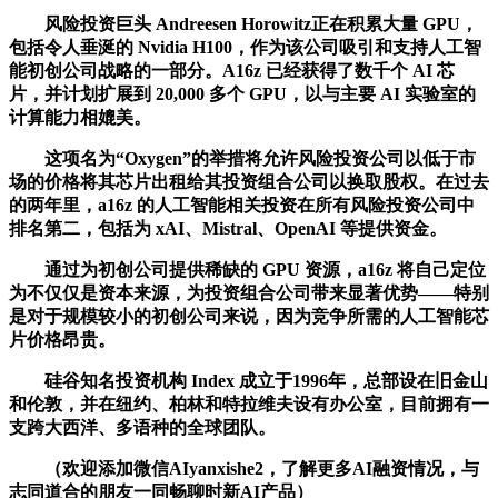
风险投资巨头 Andreesen Horowitz正在积累大量 GPU，
包括令人垂涎的 Nvidia H100，作为该公司吸引和支持人工智
能初创公司战略的一部分。A16z 已经获得了数千个 AI 芯
片，并计划扩展到 20,000 多个 GPU，以与主要 AI 实验室的
计算能力相媲美。
这项名为“Oxygen”的举措将允许风险投资公司以低于市
场的价格将其芯片出租给其投资组合公司以换取股权。在过去
的两年里，a16z 的人工智能相关投资在所有风险投资公司中
排名第二，包括为 xAI、Mistral、OpenAI 等提供资金。
通过为初创公司提供稀缺的 GPU 资源，a16z 将自己定位
为不仅仅是资本来源，为投资组合公司带来显著优势——特别
是对于规模较小的初创公司来说，因为竞争所需的人工智能芯
片价格昂贵。
硅谷知名投资机构 Index 成立于1996年，总部设在旧金山
和伦敦，并在纽约、柏林和特拉维夫设有办公室，目前拥有一
支跨大西洋、多语种的全球团队。
（欢迎添加微信AIyanxishe2，了解更多AI融资情况，与
志同道合的朋友一同畅聊时新AI产品）