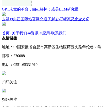
GPT未竟的革命，由o1接棒：或是LLM研究最
走进J9集团国际站官网交通
了解公司情况及企业文化
首页
·
关于我们
·
ai资讯
·
ai应用
·
联系我们
·
友情链接
地址：中国安徽省合肥市高新区生物医药园支路华佗巷88号
邮编：230088
电话：0551-65331919
扫码关注
扫码关注