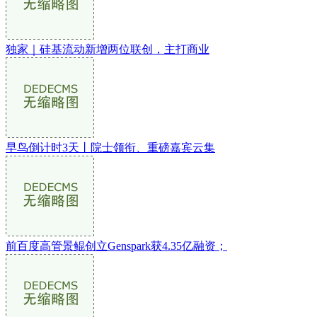
独家｜硅基流动新增两位联创，主打商业
早鸟倒计时3天丨院士领衔、重磅嘉宾云集
前百度高管景鲲创立Genspark获4.35亿融资；