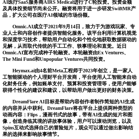
AI医疗SaaS服务商AIRS Medical进行了C轮投资。投资金额
及具体投资细节尚未公开。融资将用于进一步研发SwiftMR产
品，扩大公司在医疗AI领域的市场份额。
Omnic.AI成立于2021年9月14日，致力于为游戏玩家、专
业人士和内容创作者提供智能化服务。该平台利用计算机视觉
和深度学习技术，帮助用户自动化和个性化地获取数据驱动的
见解，从而取代传统的手工工作、轶事理论和直觉。近日
Omnic.AI宣布完成种子轮融资。本轮融资由Ex Ventures、
The Mini Fund和Unpopular Ventures共同投资。
Heymax.ai由4名前Meta工程师于2023年创立，是一家人
工智能驱动的个人理财平台开发商，平台使用人工智能来自动
化财务任务，例如账单支付、预算和投资管理等，使用户能够
获得个性化的建议和建议，以帮助用户做出更好的财务决策。
DreamFlare AI目标是帮助内容创作者制作简短的AI生成
的内容并从中获利。DreamFlare将在平台上提供两种类型的
动画内容：Flips，漫画书式的故事，带有AI生成的短片和图
像，创造身临其境的讲故事体验，用户可以滚动浏览，以及
Spins互动式选择自己的冒险短片，观众可以通过做出影响结
果的选择来影响故事情节。