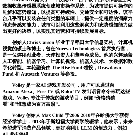
数据收集传感器系统创建城市操作系统，为城市提供可操作的
见解和态势感知，以提高可持续性、交通安全和可达性。该平
台几乎可以安装在任何类型的车辆上，提供一定程度的洞察力
和态势感知能力，城市可以利用这些洞察力和态势感知能力做
出更好的决策，以实现其运营和可持续发展目标。
创始人Chris Carson 毕业于早稻田大学信息架构、计算机
视觉的硕士和博士，曾任Nueevo Technologiess 首席执行官，
是一位连续创业者、天使投资人和董事会成员。他的兴趣涵盖
人工智能、机器学习、计算机视觉、机器人技术、大数据和数
字化转型。本轮融资由 The Rise Fund 领投，Drawdown
Fund 和 Autotech Ventures 等参投。
Volley 是一家AI 游戏开发公司，用户可以通过向
Amazon Alexa、Fire TV 或 Roku TV 发出语音命令来玩这些
游戏。Volley 专注于传统的游戏节目，例如“价格猜猜
看”和“谁想成为百万富翁”。
Volley 创始人 Max Child 于2006-2010年在哈佛大学获得
经济学学士，2013年于斯坦福大学商学院辍学，他表示，未来
希望进军消费产品领域，更好地利用 LLM 的创造力，例如
AI 虚拟伴侣。