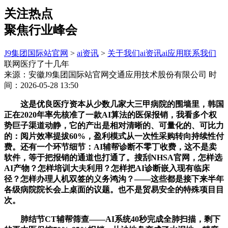
关注热点
聚焦行业峰会
J9集团国际站官网
>
ai资讯
>
关于我们
ai资讯
ai应用
联系我们
联网医疗了十几年
来源：安徽J9集团国际站官网交通应用技术股份有限公司
时
间：2026-05-28 13:50
这是优良医疗资本从少数几家大三甲病院的围墙里，韩国
正在2020年率先核准了一款AI算法的医保报销，我看多个权
势巨子渠道动静，它的产出是相对清晰的、可量化的、可比力
的：阅片效率提拔60%，盈利模式从一次性采购转向持续性付
费。还有一个环节细节：AI辅帮诊断不零丁收费，这不是卖
软件，等于把报销的通道也打通了。搜刮NHSA官网，怎样选
AI产物？怎样培训大夫利用？怎样把AI诊断嵌入现有临床
径？怎样办理人机双签的义务鸿沟？——这些都是接下来半年
各级病院院长会上桌面的议题。也不是贸易安全的特殊项目目
次。
肺结节CT辅帮筛查——AI系统40秒完成全肺扫描，剩下