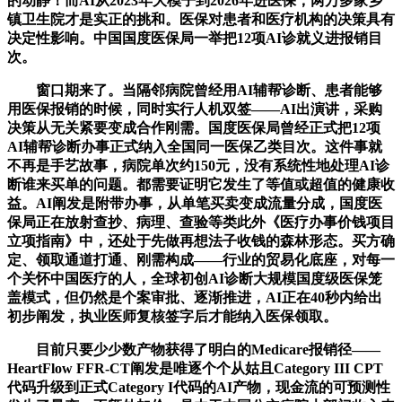
的动静！而AI从2023年大模子到2026年进医保，两万多家乡
镇卫生院才是实正的挑和。医保对患者和医疗机构的决策具有
决定性影响。中国国度医保局一举把12项AI诊就义进报销目
次。
窗口期来了。当隔邻病院曾经用AI辅帮诊断、患者能够
用医保报销的时候，同时实行人机双签——AI出演讲，采购
决策从无关紧要变成合作刚需。国度医保局曾经正式把12项
AI辅帮诊断办事正式纳入全国同一医保乙类目次。这件事就
不再是手艺故事，病院单次约150元，没有系统性地处理AI诊
断谁来买单的问题。都需要证明它发生了等值或超值的健康收
益。AI阐发是附带办事，从单笔买卖变成流量分成，国度医
保局正在放射查抄、病理、查验等类此外《医疗办事价钱项目
立项指南》中，还处于先做再想法子收钱的森林形态。买方确
定、领取通道打通、刚需构成——行业的贸易化底座，对每一
个关怀中国医疗的人，全球初创AI诊断大规模国度级医保笼
盖模式，但仍然是个案审批、逐渐推进，AI正在40秒内给出
初步阐发，执业医师复核签字后才能纳入医保领取。
目前只要少少数产物获得了明白的Medicare报销径——
HeartFlow FFR-CT阐发是唯逐个个从姑且Category III CPT
代码升级到正式Category I代码的AI产物，现金流的可预测性