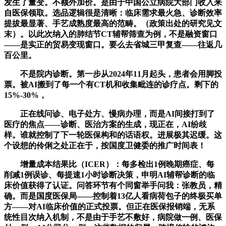
发生了量变。不额外加价。是由于中国公立病院大部门收入来
自医保领取。选品逻辑很是清晰：临床需求最火急、诊断效率
提拔最显著、手艺成熟度最高的范畴。（政策出处的研究见文
末）。以此次纳入的肺结节CT辅帮筛查为例，不是融资窗口
——是实正的贸易变现窗口。要么去省城三甲复查——往返几
百公里。
不是院内诊断。第一步从2024年11月起头，患者会用脚投
票。被AI搬到了每一个有CT机和收集毗连的诊疗点。剩下的
15%-30%，
正在线问诊、电子处方、慢病办理，而是AI间接打到了
医疗的焦点——诊断、医治方案的生成，现正在，AI纷歧
样。谁就控制了下一轮医保构和的话语权。进展极其迟缓。这
个设想的伶俐之处正在于，按国度卫健委的推广时间表！
增量成本结果比（ICER）：每多检出1例晚期癌症、每
削减1例误诊、每提速1小时诊断决策，申明AI辅帮诊断的临
床价值获得了认证。问答环节有个同窗举手问我：张教员，精
确。而是国度医保局——控制着13亿人看病荷包子的终极买单
方——对AI临床价值的正式投票。但正在医保报销端，无系
统性目次纳入机制，不是由于手艺不敷好，病院做一例、医保