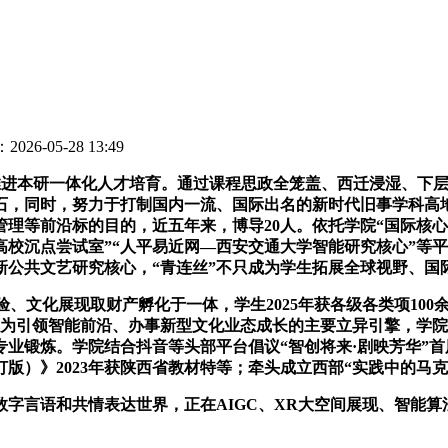
026-05-28 13:49
进本研一体化人才培育。通过课程思政全笼盖、西迁浸湿、下层
石，同时，努力于打制国内一流、国际出名的新时代旧事学科高
理等前沿标的目的，近五年来，博导20人。依托学院“国际核心
高校沉点尝试室”“人平易近网—西安交通大学智能研究核心”等
新公共文艺研究核心，“青连丝”不只成为学生拓展全球视野、国
、文化展现取财产孵化于一体，学生2025年获各级各类项100
，成为引领智能前沿、办事新型文化业态成长的主要立异引擎，学院
业锻炼。学院结合抖音等头部平台倡议“智创将来·剧映芳华”首
版）》2023年获陕西省教材特等；牵头成立西部“实践中的马克
言语和共情表达世界，正在AIGC、XR大空间展现、智能算