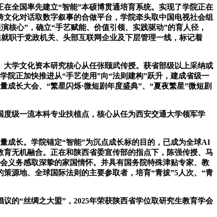
正在全国率先建立“智能”本硕博贯通培育系统。实现了学院正在
跨文化对话取数字叙事的合做平台，学院牵头取中国电视社会组
演核心”，确立“手艺赋能、价值引领、实践驱动”的育人径，
遍就职于党政机关、头部互联网企业及下层管理一线，标记着
、大学文化资本研究核心从任张颐武传授。获省部级以上采纳或
院正加快推进从“手艺使用”向“法则建构”跃升，建成省级一
量成长大会、“繁星闪烁·微短剧年度盛典”、“夏夜繁星”微短剧
国度级一流本科专业扶植点，核心从任为西安交通大学领军学
量成长。学院锚定“智能”为沉点成长标的目的，已成为全球AI
教育无机融合。正在和陕西省委宣传部的指点下，陈强传授、马
的社会义务感取深挚的家国情怀。并具有国务院特殊津贴专家、教
策源地、全球国际法则的主要参取者，培育“青拔”5人次、“青
“丝绸之大盟”，2025年荣获陕西省学位取研究生教育学会