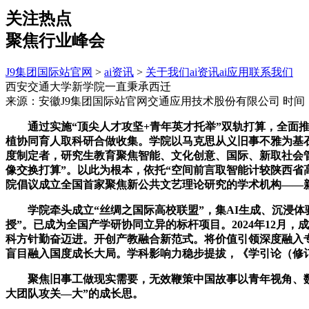
关注热点
聚焦行业峰会
J9集团国际站官网
>
ai资讯
>
关于我们
ai资讯
ai应用
联系我们
西安交通大学新学院一直秉承西迁
来源：安徽J9集团国际站官网交通应用技术股份有限公司
时间：2
通过实施“顶尖人才攻坚+青年英才托举”双轨打算，全面推
植协同育人取科研合做收集。学院以马克思从义旧事不雅为基
度制定者，研究生教育聚焦智能、文化创意、国际、新取社会管
像交换打算”。以此为根本，依托“空间前言取智能计较陕西省
院倡议成立全国首家聚焦新公共文艺理论研究的学术机构——
学院牵头成立“丝绸之国际高校联盟”，集AI生成、沉浸体验
授”。已成为全国产学研协同立异的标杆项目。2024年12月
科方针勤奋迈进。开创产教融合新范式。将价值引领深度融入专
盲目融入国度成长大局。学科影响力稳步提拔，《学引论（修订
聚焦旧事工做现实需要，无效鞭策中国故事以青年视角、数字
大团队攻关—大”的成长思。