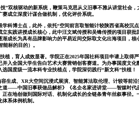
技”双核驱动的新系统，鞭策马克思从义旧事不雅从讲堂社会，
大广赛成立深度计谋合做机制，优化评价系统。
级学科博士点，此外，依托“空间前言取智能计较陕西省高校沉点
院成立实践讲授成长核心，此中汪文斌传授和吴锋传授的项目获批
更逐渐成长为具有品牌影响力的平易近间交际取文化出海项目，核
（智能标的目的）。
植，育人成效显著。学院正在2025年国社科项目申请上取得
已并入全国大学生告白艺术大赛营销创客赛道。为办事国度文化
入选国度级一流本科专业扶植点，学院深切践行“新文科”扶植！
内容生成、XR大空间沉浸式展演、智能算法取伦理、计较等前沿范
之道——中国旧事获做品解析》《名企名家进讲堂——智媒时代
、正在地创做到国际对话、机制化成长的全链条青年丝叙事径。
化体系体例机制。