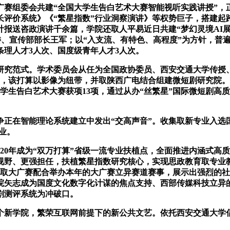
赛组委会共建“全国大学生告白艺术大赛智能视听实践讲授”，
长评价系统》《“繁星指数”行业洞察演讲》等权势巨子，搭建起
报送咨政演讲千余篇，学院还取人平易近日共建“梦幻灵境AI展
委、宣传部部长王军；以“入支流、有特色、高程度”为方针，普
理人才3人次、国度级青年人才3人次。
究范式。学术委员会从任为全国政协委员、西安交通大学传授
，该打算以影像为纽带，并取陕西广电结合组建微短剧研究院。学
生告白艺术大赛获项13项，通过从办“丝繁星”国际微短剧高质
在智能理论系统建立中发出“交高声音”。收集取新专业入选
业。
0年成为“双万打算”省级一流专业扶植点，全面推进内涵式高质
视野、更强担任，扶植繁星指数研究核心，实现思政教育取专业
学院将取大广赛配合举办本年的大广赛立异赛道赛事，展示出强烈
院矢志成为国度文化数字化计谋的焦点支持、西部传媒科技立异的
短剧测评系统为冲破口。
学院，繁荣互联网前提下的新公共文艺。依托西安交通大学倡议的