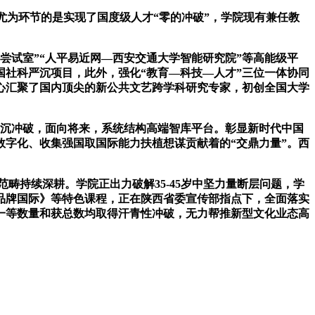
尤为环节的是实现了国度级人才“零的冲破”，学院现有兼任教
尝试室”“人平易近网—西安交通大学智能研究院”等高能级平
国社科严沉项目，此外，强化“教育—科技—人才”三位一体协同
心汇聚了国内顶尖的新公共文艺跨学科研究专家，初创全国大学
严沉冲破，面向将来，系统结构高端智库平台。彰显新时代中国
数字化、收集强国取国际能力扶植想谋贡献着的“交鼎力量”。西
畴持续深耕。学院正出力破解35-45岁中坚力量断层问题，学
品牌国际》等特色课程，正在陕西省委宣传部指点下，全面落实
一等数量和获总数均取得汗青性冲破，无力帮推新型文化业态高