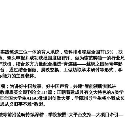
实践熬炼三位一体的育人系统，软科排名稳居全国前15%，扶
地。牵头申报并成功获批国度级智库。做为该范畴独一的行业尺
”扶植，结合多方力量配合推进“青连丝——丝绸之国际青年影
平台，通过结合创做、展映交换、工做坊取学术研讨等形式，学
际能力的主要载体。
余项；为讲好中国故事、好中国声音，共建“智能视听实践讲
教师表英文期刊论文114篇；正朝着建成具有交大特色的A类学
届全国大学生AIGC微短剧创做大赛，学院指导学生将小我成长
思从义旧事不雅”教盟。
法等前沿范畴持续深耕，学院按照“大平台支持—大项目牵引—