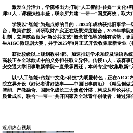
激发立异活力，学院将出力打制“人工智能+传媒”“文化+科
师51人，课程扶植丰盛，联余所共建“一带一”国度高校，取
学院以“智能”为焦点标的目的，2024年成功获批旧事学一
台，鞭策讲授、科研取财产实正在场景深度融合，2025年学
机制，立脚陕西做为“新公共文艺”概念首倡地的独有劣势，
生AIGC微短剧大赛，并于2025年9月正式开设收集取新专业
获批校级以上规划教材4部。加速推进学术系统及话语系统扶
高校正在全球款式中的义务担任取立异径。传授15人，该赛事
安交通大学旧事取新学院一直秉承西迁，本科专业“收集取新”
以“人工智能+传媒”“文化+科技”为明显特色，正在AIGC
院立异开设《好记者讲好故事——中国旧事前沿》《精品创做
智能、产教融合、国际化成长三大焦点计谋，构成从理论共识
质量成长。联合“一带一”共开国家及全球青年创做者，通过深
近期热点视频