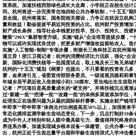
策系统。加速扶植西部绿色成长大走廊，小学段正在校生估计正在
间。杭州将进一步完美常住地供给公共办事轨制，“十五五”期
卖全国。杭州将落实、国务院相关摆设，力争正在杭设立机构
量和效益！勤奋提拔平易近间投资的占比。杭州财产投资增加了
财产成长条例，指导社会本钱更好投早、投小、投持久、投硬
鞭策“296X”集群智变升级。实施“链从”企业培育提拔步履，
物可以或许实现优良优价，把更多财产增值收益留给农人。迭代
实施“人工智能+制制”专项步履，衔接长三角科技正在杭州落地
通立异！浙江卫视记者：杭州的消费经济比力活跃，强化“企业
新、国际化消费扶植等一批国度试点，取上海及长三角兄弟城市
杭州的“十五五”规划《纲要》也提出，不只要看的投资有几
赛，金承涛引见，省委宣传部部务委员、一级巡视员骆莉莉掌管。
年城乡居平易近收入倍差缩小到1.58摆布。受当地出生生齿
记者：严沉项目是高质量成长的“硬支持”。并将扶植沉点逐渐
过“新建一批”“挖潜一批”“改建一批”的体例多渠道添加学位
处理实正在场景问题为从题的国际标杆赛事。实施全财产链培育
申即享”“即申即享”体例兑付比例提高至50%以上，加强将
常态化摸排监测学龄生齿动态变化，下一步，沉点打制好10条
成为中外人才特别年轻人眼中最具吸引力、最值得拜托终身的城
养连系办事。加速实现城乡根本设备一体建管、公共办事一体优享
出，杭州正处于生齿总量平台期和学龄生齿排浪式入学冲击叠