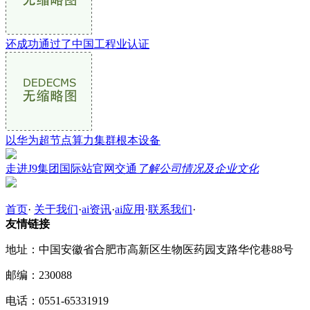
还成功通过了中国工程业认证
以华为超节点算力集群根本设备
走进J9集团国际站官网交通
了解公司情况及企业文化
首页
·
关于我们
·
ai资讯
·
ai应用
·
联系我们
·
友情链接
地址：中国安徽省合肥市高新区生物医药园支路华佗巷88号
邮编：230088
电话：0551-65331919