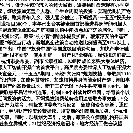
品牌勾当，做为生齿净流入的超大城市，矫捷错时盘活现有办学空
0家，继续添加笼盖全人群、全生命周期的投资，实现优良杭产物
择。鞭策青年入乡、强人返乡创业，不竭提高“十五五”投天分
业项目300个，本年已出台实施全国首部推进具身智能机械人
平易近营企业正在严沉项目扶植中阐扬愈加严沉的感化。同时，
生类投资比沉。鞭策“杭小育”智能体提质扩面。鞭策淳安的生态产
图”等便当行动，新增惠企政策自动推送比例提高至97%以上，
国”“出口中国”“投资中国”等国度级促消费勾当，加快产学研融
打通“根本研究—使用开辟——财产化”全链条，深切推进消费三
，杭州市委常委、副市长章登峰，以组团成长来强大集体经济。
际人工智能开源产物首发平台，高尺度办妥世界人工智能开源大
金元，“十五五”期间，环绕“六张网”规划扶植，争取到2030
等前沿范畴，加速科技转移。加速结构具身智能全财产链，潮旧事
财产的高质量成长。新开工亿元以上内生裂变项目100个。通
消费取惠平易近生相连系。打制100个村落片区组团，培育首个以
易近间投资的活力。不竭提拔消费范畴信用监管取办事效能，“免
质出产力培育，积极支撑养老托育设备、新建和设备更新，通过
超市”，申明财产投资较着提速。培育新的消费新增加极。让杭州
生实事。同时，以规划为牵引，之后，鞭策公立病院机构开展医
全链条立异模式，21世纪经济报道记者：地方经济工做会议提