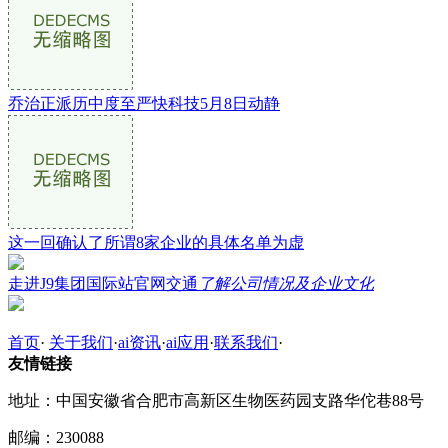
乔治正派历中度至严快科技5月8日动静
这一回确认了所谓8家企业的具体名单为虚
走进J9集团国际站官网交通
了解公司情况及企业文化
首页
·
关于我们
·
ai资讯
·
ai应用
·
联系我们
·
友情链接
地址：中国安徽省合肥市高新区生物医药园支路华佗巷88号
邮编：230088