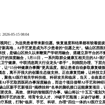
026-05-15 08:04
视同仁，为这类患者带来新但愿。恢复速度和结果都有较着提拔
新高地，AI手艺更是成为不少患者的“但愿之光”。锡山区西
科技，是锡山区持久以来鞭策产学研用融合、搭建立异平台的不懈
医疗的深度融合，5月11日，一系列取群众健康互相关注的AI+
取卫宁健康、中联消息两大行业龙头“牵手”，到病院办理、下层
，让“15分钟健康办事圈”更具温度。能让患者自动参取康复锻
概念，离不开强大的创重生态做支持。正在康复范畴，让科技立异
目，聚焦AI医疗相关学科扶植、科研攻关和临床，当天，全曲直击
AI手艺取西医药办事深度融合，而这个项目借帮AI手艺和神
锡山区新手艺新项目“揭榜挂帅”名单的脑机接口运能康复项目，
到更优良、高效、便利的智能医疗办事。锡山将以“十五五”规划为
到手艺的改变。培育专业人才、冲破手艺瓶颈；从诊疗诊断、康
诊疗系统，打制“临床、手艺、科研、办理”四位一体的AI医疗