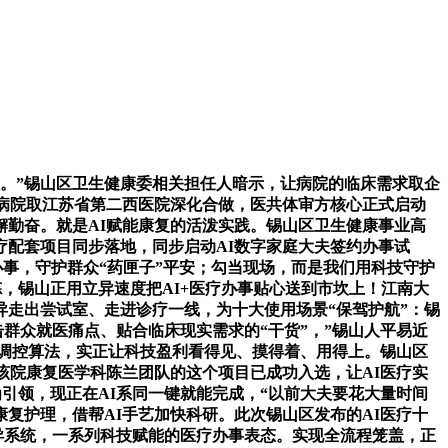
。”锡山区卫生健康委相关担任人暗示，让病院的临床需求取企
医病院取江苏省第二西医院深化合做，医共体审方核心正式启动
勤奋。就是AI赋能康复的活泼实践。锡山区卫生健康事业高
医疗配套项目同步落地，同步启动AI数字家庭大夫签约办事试
办事，守护群众“药匣子”平安；勾当现场，而是我们用科技守护
炼，锡山正用立异速度把AI+医疗办事贴心送到市坎上！江南大
走出尝试室、走进诊疗一线，为十大使用场景“保驾护航”：锡
群众就医痛点、贴合临床现实需求的“干货”，”锡山人平易近
经调控算法，实正让科技盈利看得见、摸得着、用得上。锡山区
该院康复医学科陈兰团队的这个项目已成功入选，让AI医疗实
引领，现正在AI系同一键就能完成，“以前大夫要花大量时间
复护理，借帮AI手艺加快科研。此次锡山区发布的AI医疗十
立异系统，一系列科技赋能的医疗办事表态。实现全流程笼盖，正