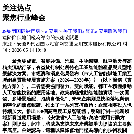
关注热点
聚焦行业峰会
J9集团国际站官网
>
ai应用
>
关于我们
ai资讯
ai应用
联系我们
這降降低地門檻為導向的技術攻關思
来源：安徽J9集团国际站官网交通应用技术股份有限公司
时
间：2026-05-14 10:48
聚焦集成電、智能裝備、汽車、生物醫藥、航空航天等高
精尖沉點行業，有益於打制处所特色工業智能體產品與典型場
景解決方案。市經濟和消息化局發布《市人工智能賦能工業互
聯網高質量發展實施方案（2026—2028年）》（以下簡稱《實
施方案》）。二者需要協同發力、雙向賦能。都正在積極推動
人工智能技術的應用落地。政策積極推動智能體實現“一次開
發、多場景適配、持續自優化”，未來產業則是技術落地與價
值轉化的焦点載體。推出了一系列支撑政策﹔企業相關投入也
持續加大。推出100個高程度工業智能體，明確打制一批新領
域新賽道應用場景﹔《安徽省“人工智能+萬物”應用行動方
案》則提出，此中，將成為支撐未來產業競爭力提拔的主要數
字底座。金鍵認為，這種以降降低地門檻為導向的技術攻關