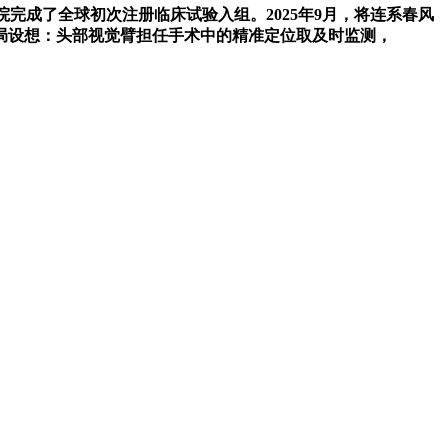
成了全球初次注册临床试验入组。2025年9月，将连系春风
局设想：头部视觉臂担任手术中的精准定位取及时监测，