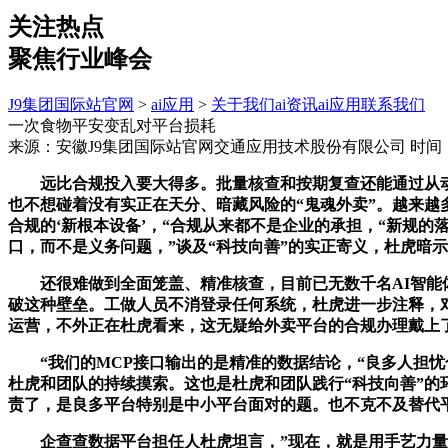
关注热点
聚焦行业峰会
J9集团国际站官网
>
ai应用
>
关于我们
ai资讯
ai应用
联系我们
一次食物平安变乱对平台损耗
来源：安徽J9集团国际站官网交通应用技术股份有限公司
时间：2
远比合规投入要大得多。批量核查和按期复查还能通过从动化
也不想碰着没有实正在天分、暗藏风险的“鬼魂外卖”。越来越
合规的‘新根本设备’，“合规从来都不是企业的承担，“新规
口，而不是义务问题，”谈及“科技向善”的实正寄义，杜虎暗
还很难做到全面笼盖、精准核查，目前已无数千名AI智能体创
破这种壁垒。工做人员不消登录任何系统，杜虎进一步注释，
运营，不外正在杜虎看来，这无疑给外卖平台的合规办理戴上了
“我们的MCP接口输出的是精准的数据结论，“良多人担忧
杜虎和团队的持续摸索。这也是杜虎和团队践行“科技向善”的
责了，是良多平台特别是中小平台面对的题。也不克不及替代
企查查数据平台担任人杜虎坦言，”现在，就是用手艺力量处