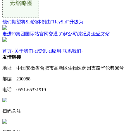
他们期望将Siri的体例由“HeySiri”升级为
走进J9集团国际站官网交通
了解公司情况及企业文化
首页
·
关于我们
·
ai资讯
·
ai应用
·
联系我们
·
友情链接
地址：中国安徽省合肥市高新区生物医药园支路华佗巷88号
邮编：230088
电话：0551-65331919
扫码关注