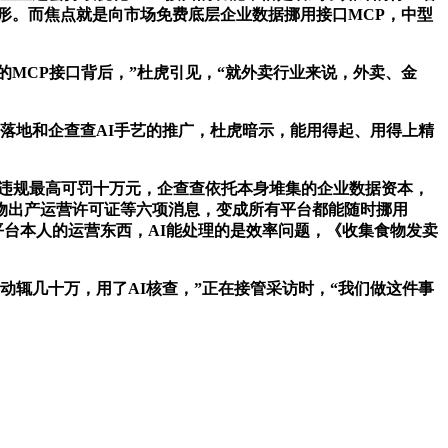
遁形。而焦点就是向市场免费底层企业数据挪用接口MCP，中型
MCP接口背后，”杜虎引见，“就外卖行业来说，外卖、金
地和企查查AI手艺的推广，杜虎暗示，能用得起、用得上精
违规最高可罚十万元，企查查依托本身堆集的企业数据资本，
物出产运营许可证等六项消息，变成所有平台都能随时挪用
平台本人的运营东西，AI能处理的是效率问题，《收集食物发卖
辄几十万，用了AI核查，”正在接管采访时，“我们做这件事