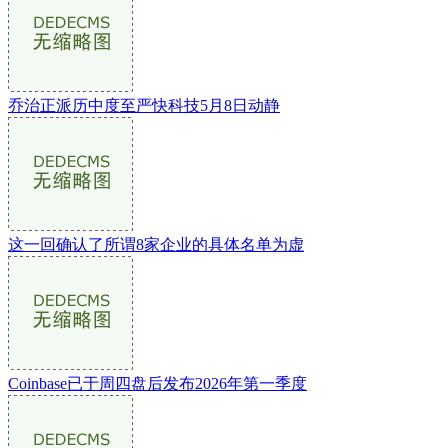
乔治正派历中度至严快科技5月8日动静
这一回确认了所谓8家企业的具体名单为虚
Coinbase已于周四盘后发布2026年第一季度