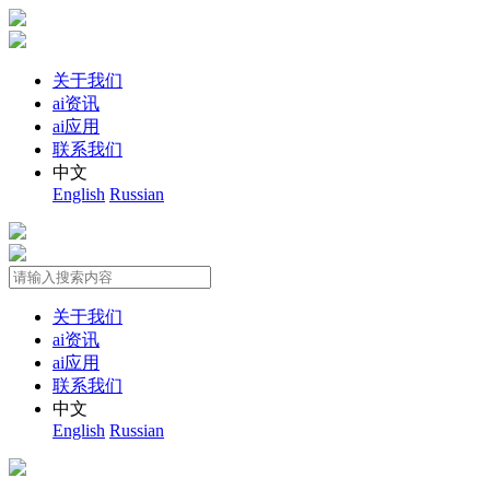
关于我们
ai资讯
ai应用
联系我们
中文
English
Russian
关于我们
ai资讯
ai应用
联系我们
中文
English
Russian