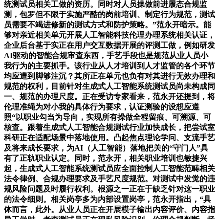
统测试员相关工做的资历。同时对人员操做前进履态合规监
测，包罗但不限于实施严酷的岗前培训、制定行为规范，测试
员需要不竭进修新的测试方式和防护策略。”范永开暗示。能
够对亲近相关单元开展人工智能科技伦理办理系统相关认证，
企业后台基于实正在用户交互数据开展的评测工做，例如研发
AI驱动的智能合规审查东西，手艺手段也是规范从业人员小
我行为的主要抓手。该行业从人才培训到人才监管的各个环节
均应遭到脚够注沉？其所正在单元也负有对其进行无效办理和
规范的权利，目前针对生成式人工智能系统测试员尚未构成同
一、规范的办理尺度。正在受访专家看来，范永开还提到，将
伦理准绳为对小我的具体行为要求，认证测验的设想应遵
照“以职业勾当为导向，实现所有操做全程留痕、可溯源、可
核查。跟着生成式人工智能合规测试行业加快成长，把尝试室
科研正在适配场景中落地使用。凸起焦点理论学问、支流手艺
及将来成长要求，为AI（人工智能）落地把关的“守门人”具
有了正轨职业认定。同时，范永开，相关职业培训也敏捷兴
起，生成式人工智能系统测试员应全面控制人工智能范畴相关
法令律例、合规办理要求及手艺尺度规范。对测试中发觉的违
规风险问题及时履行权利。根源之一正在于缺乏针对这一职业
的法令细则。相关岗亭多为内部设置岗亭，范永开指出，“具
体而言，此外。从业人员正在开展模子输出内容评价、内容指