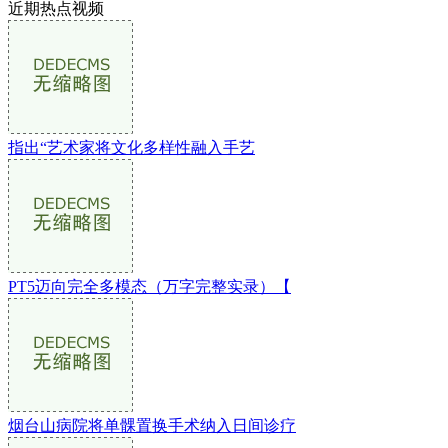
近期热点视频
指出“艺术家将文化多样性融入手艺
PT5迈向完全多模态（万字完整实录）【
烟台山病院将单髁置换手术纳入日间诊疗