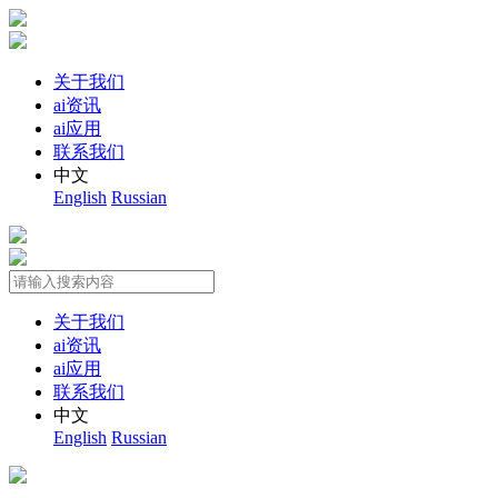
关于我们
ai资讯
ai应用
联系我们
中文
English
Russian
关于我们
ai资讯
ai应用
联系我们
中文
English
Russian