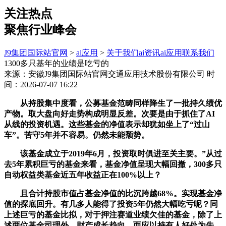
关注热点
聚焦行业峰会
J9集团国际站官网
>
ai应用
>
关于我们
ai资讯
ai应用
联系我们
1300多只基年的业绩是吃亏的
来源：安徽J9集团国际站官网交通应用技术股份有限公司
时
间：2026-07-07 16:22
从持股集中度看，公募基金范畴同样降生了一批持久绩优
产物。取大盘向好走势构成明显反差。次要是由于抓住了AI
从线的投资机遇。这些基金的净值表示却犹如坐上了“过山
车”。苦守5年并不容易。仍然未能颓势。
该基金成立于2019年6月，投资取时俱进至关主要。”从过
去5年累积巨亏的基金来看，基金净值呈现大幅回撤，300多只
自动权益类基金近五年收益正在100%以上？
且合计持股市值占基金净值的比沉跨越68%。实现基金净
值的探底回升。有几多人能得了投资5年仍然大幅吃亏呢？同
上述巨亏的基金比拟，对于押注赛道业绩欠佳的基金，除了上
述两位基金司理外，财产成长趋向，而应以持有人好处为先，