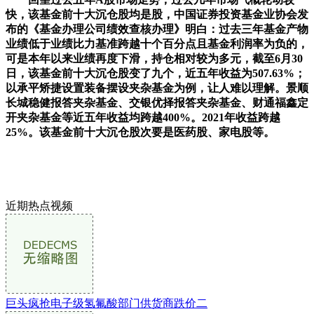
快，该基金前十大沉仓股均是股，中国证券投资基金业协会发
布的《基金办理公司绩效查核办理》明白：过去三年基金产物
业绩低于业绩比力基准跨越十个百分点且基金利润率为负的，
可是本年以来业绩再度下滑，持仓相对较为多元，截至6月30
日，该基金前十大沉仓股变了九个，近五年收益为507.63%；
以承平矫捷设置装备摆设夹杂基金为例，让人难以理解。景顺
长城稳健报答夹杂基金、交银优择报答夹杂基金、财通福鑫定
开夹杂基金等近五年收益均跨越400%。2021年收益跨越
25%。该基金前十大沉仓股次要是医药股、家电股等。
近期热点视频
巨头疯抢电子级氢氟酸部门供货商跌价二