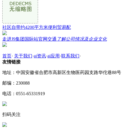
社区自带约4200平方米便利贸易配
走进J9集团国际站官网交通
了解公司情况及企业文化
首页
·
关于我们
·
ai资讯
·
ai应用
·
联系我们
·
友情链接
地址：中国安徽省合肥市高新区生物医药园支路华佗巷88号
邮编：230088
电话：0551-65331919
扫码关注