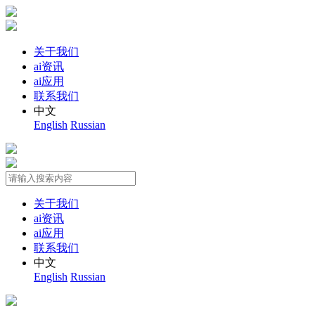
关于我们
ai资讯
ai应用
联系我们
中文
English
Russian
关于我们
ai资讯
ai应用
联系我们
中文
English
Russian