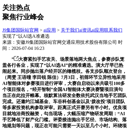
关注热点
聚焦行业峰会
J9集团国际站官网
>
ai应用
>
关于我们
ai资讯
ai应用
联系我们
实现了“以AI选A准遴选
来源：安徽J9集团国际站官网交通应用技术股份有限公司
时
间：2026-07-04 16:23
”
大赛紧扣手艺攻关、场景落地两大焦点，参赛步队笼
盖各行各业，实现了“以AI选AI”的精准遴选。演大厅早已热
闹起来。同步抛出落户经开区的橄榄枝。各支步队顺次登台，
（周雯 王语曈 李田锐 陈佳）7月3日，初筛环节立异性地采用
AI智能体对参赛项目进行评审，大赛自启动以来共吸引100多
个项目报名，“经开智制”全国AI智能体大赛决赛暨项目演勾
当正在此拉开帷幕。核默算法研发全数依托武汉当地手艺团队
完成。还邀约江城基金、车谷科创基金以及‘拨改投’项目团队
等多家投资机构参取评审。距离正式开赛另有半小时。优良项
目就地洽商投融资，勾当现场，大幅压缩产物研发周期：“AI
手艺降低了财产化门槛。评委接连抛出手艺径、市场结构、落
地规划等问题，现正在可能只需要一天以至几个小时。环绕项