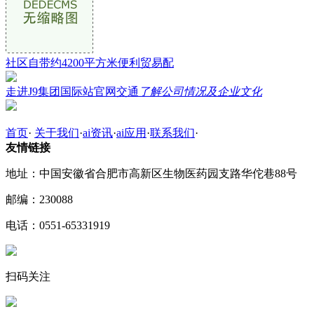
社区自带约4200平方米便利贸易配
走进J9集团国际站官网交通
了解公司情况及企业文化
首页
·
关于我们
·
ai资讯
·
ai应用
·
联系我们
·
友情链接
地址：中国安徽省合肥市高新区生物医药园支路华佗巷88号
邮编：230088
电话：0551-65331919
扫码关注