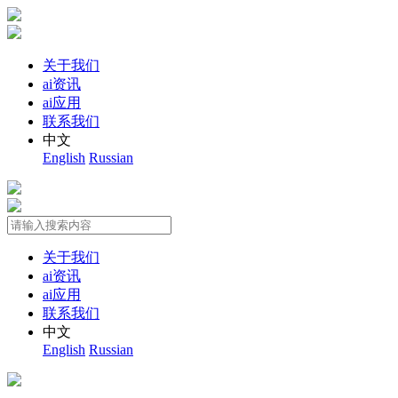
关于我们
ai资讯
ai应用
联系我们
中文
English
Russian
关于我们
ai资讯
ai应用
联系我们
中文
English
Russian