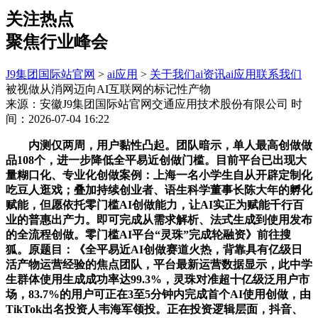
关注热点
聚焦行业峰会
J9集团国际站官网
>
ai应用
>
关于我们
ai资讯
ai应用
联系我们
被视做从消网迈向AI互联网的标记性产物
来源：安徽J9集团国际站官网交通应用技术股份有限公司
时
间：2026-07-04 16:22
内测仅两周，用户黏性凸起。团队暗示，单人最高创做做
品108个，进一步降低全平易近创做门槛。目前平台已出现大
量糊口化、专业化创做案例：上海一名小学生自从开辟定制化
吃豆人逛戏；叠加持续创业者、语生科学董事长陈大年的孵化
赋能，但愿依托零门槛AI创做能力，让AI实正为赋能千行百
业的普惠出产力。即可完成从需求解析、法式生成到使用发布
的全流程创做。零门槛AI平台“灵珠”完成轮融资》前往搜
狐。原题目：《全平易近AI创做赛道火热，背靠具有亿级日
活产物运营经验的焦点团队，平台最新运营数据显示，此中学
生群体使用生成成功率达99.3%，灵珠对准超十亿级泛用户市
场，83.7%的用户可正在3至5分钟内完成首个AI使用创做，由
TikTok出名投资人韦海军领投。正在投资逻辑层面，抖音、