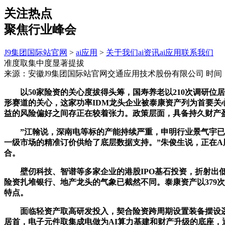
关注热点
聚焦行业峰会
J9集团国际站官网
>
ai应用
>
关于我们
ai资讯
ai应用
联系我们
准度取集中度显著提拔
来源：安徽J9集团国际站官网交通应用技术股份有限公司
时间：2
以50家险资的关心度拔得头筹，国寿养老以210次调研位居榜
形赛道的关心，这家功率IDM龙头企业被泰康资产列为首要关
益的风险偏好之间存正在较着张力。政策层面，具备持久财产
”江翰说，深南电等标的产能持续严重，申明行业景气宇已从
一级市场的精准订价供给了底层数据支持。”朱俊生说，正在A
合。
壁仞科技、智谱等多家企业的港股IPO基石投资，折射出低
险资扎堆银行、地产龙头的气象已截然不同。泰康资产以379
特点。
面临轻资产取高研发投入，契合险资跨周期设置装备摆设逻辑
居首，电子元件取集成电做为AI算力基建和财产升级的底座，通