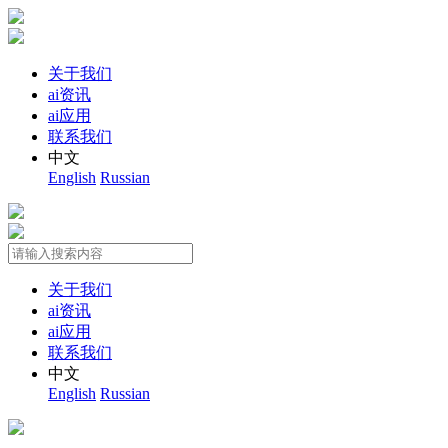
关于我们
ai资讯
ai应用
联系我们
中文
English
Russian
关于我们
ai资讯
ai应用
联系我们
中文
English
Russian