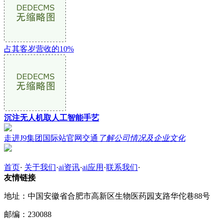
占其客岁营收的10%
沉注无人机取人工智能手艺
走进J9集团国际站官网交通
了解公司情况及企业文化
首页
·
关于我们
·
ai资讯
·
ai应用
·
联系我们
·
友情链接
地址：中国安徽省合肥市高新区生物医药园支路华佗巷88号
邮编：230088