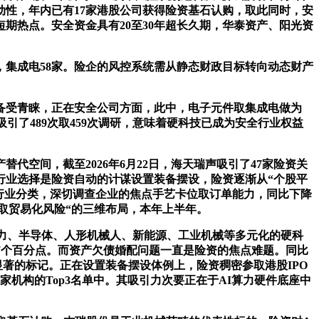
动性，年内已有17家港股公司获得险资基石认购，取此同时，安
短期热点。安全资金具有20至30年超长久期，华泰资产、阳光资
集成电58家。险企的风控系统需从静态财政目标转向动态财产
备受青睐，正在安全公司方面，此中，电子元件取集成电做为
引了489次取459次调研，意味着硬科技已成为安全行业权益
间，截至2026年6月22日，海天瑞声吸引了47家险资关
行业选择是险资自动的计谋设置装备摆设，险资逐渐从“个股平
据行业分类，深切调查企业的焦点手艺卡位取订单能力，同比下降
险取贸易化风险“的三维布局，本年上半年。
力、半导体、人形机械人、新能源、工业机械等多元化的硬科
.7个百分点。而资产欠债婚配问题一直是险资的焦点难题。同比
显著的标记。正在设置装备摆设体例上，险资稠密参取港股IPO
家机构的Top3名单中。其吸引力次要正在于AI算力硬件底座中