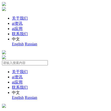
关于我们
ai资讯
ai应用
联系我们
中文
English
Russian
关于我们
ai资讯
ai应用
联系我们
中文
English
Russian