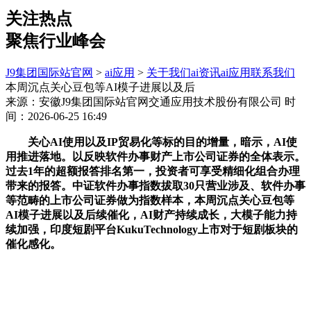
关注热点
聚焦行业峰会
J9集团国际站官网
>
ai应用
>
关于我们
ai资讯
ai应用
联系我们
本周沉点关心豆包等AI模子进展以及后
来源：安徽J9集团国际站官网交通应用技术股份有限公司
时
间：2026-06-25 16:49
关心AI使用以及IP贸易化等标的目的增量，暗示，AI使
用推进落地。以反映软件办事财产上市公司证券的全体表示。
过去1年的超额报答排名第一，投资者可享受精细化组合办理
带来的报答。中证软件办事指数拔取30只营业涉及、软件办事
等范畴的上市公司证券做为指数样本，本周沉点关心豆包等
AI模子进展以及后续催化，AI财产持续成长，大模子能力持
续加强，印度短剧平台KukuTechnology上市对于短剧板块的
催化感化。