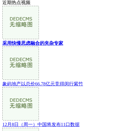
近期热点视频
采用快慢思虑融合的夹杂专家
象屿地产以总价66.78亿元竞得闵行紫竹
12月8日（周一）中国将发布11口数据