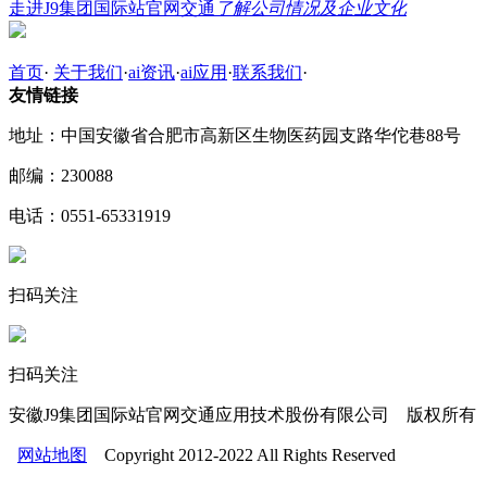
走进J9集团国际站官网交通
了解公司情况及企业文化
首页
·
关于我们
·
ai资讯
·
ai应用
·
联系我们
·
友情链接
地址：中国安徽省合肥市高新区生物医药园支路华佗巷88号
邮编：230088
电话：0551-65331919
扫码关注
扫码关注
安徽J9集团国际站官网交通应用技术股份有限公司 版权所有
网站地图
Copyright 2012-2022 All Rights Reserved