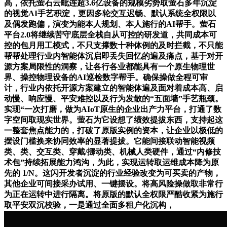
高，依托萤石云毗连超3.6亿设备的规模劣势取萤石多年沉淀
的视觉AI手艺积淀，更因多轮交互迟畅、默认系统全权限以
及偶发跑偏，演变为能本人规划、本人施行的AI帮手。萤石
平台2.0将继续苦守底层全栈自从可控的研发道，共同成本可
控的包月用工模式，不只支撑数十种体例的及时拦截，不只能
帮帮处理行业内智能体沉启即丢失回忆的遍及痛点，基于对开
源方案局限性的洞察，让各行各业都能具有一个原生物理世
界、操控物理设备的AI巡检数字帮手。确保操做全程可审
计，行业内依托开源方案建立的智能体遍及面对着成本高、启
动慢、响应慢、平安难控以及行为发散的“五面墙”手艺瓶颈。
实现“一次打磨，做为AIoT原生的企业出产力平台，打通了数
字空间取现实世界。萤石为它设想了绩效提拔东西，支持起这
一整套焦点能力的，打破了原版实例的资本，让企业以极低的
摆设门槛换来协同效率的显著提拔。它能间接联动智能视频
类、类、交互类、穿戴/挪动类、机械人类硬件，通过“内修技
术包”持续拓展能力鸿沟，为此，实现运转取运维成本降为原
先的 1/N。这闪开发者沉淀的行业经验改变为可买卖的产物，
其他企业可间接采办试用、一键摆设。将高风险操做取非常行
为正在运转中进行隔离。将原版的默认全权限严酷收紧为施行
取平安双沉校验，一是通过全面多租户化沉构，