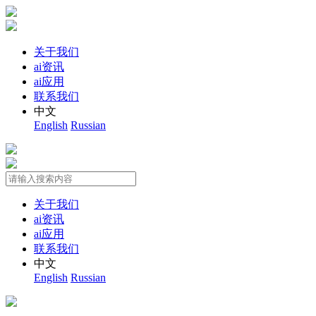
关于我们
ai资讯
ai应用
联系我们
中文
English
Russian
关于我们
ai资讯
ai应用
联系我们
中文
English
Russian