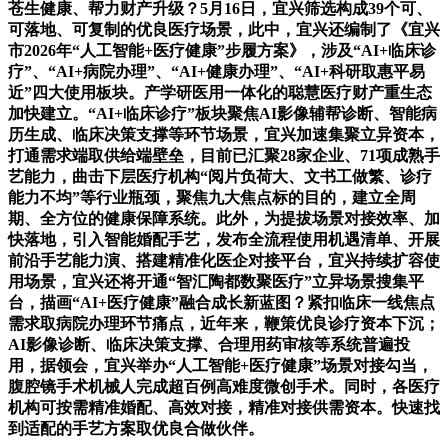
苍生健康、帮力财产升级？5月16日，宜兴筛选构成39个可、
可落地、可复制的优良医疗场景，此中，宜兴还编制了《宜兴
市2026年“人工智能+医疗健康”步履方案》，涉及“AI+临床诊
疗”、“AI+病院办理”、“AI+健康办理”、“AI+科研取惠平易
近”四大使用板块。产学研医用一体化的聪慧医疗财产重生态
加快建立。“AI+临床诊疗”板块聚焦AI影像辅帮诊断、智能病
历生成、临床决策支撑等环节场景，宜兴加速集聚立异资本，
打通需求端取供给端壁垒，目前已汇聚28家企业、71项成熟手
艺能力，曲击下层医疗机构“阅片负荷大、文书工做繁、诊疗
能力不均”等行业瓶颈，聚焦九大焦点标的目的，建立全周
期、全方位的健康保障系统。此外，为提拔场景对接效率、加
快落地，引入智能婚配手艺，发布全流程使用机遇清单、开展
前沿手艺能力演、搭建精准化医企对接平台，宜兴持续扩容使
用场景，宜兴还将开通“智汇陶都数聚医疗”立异场景搜集平
台，描画“AI+医疗健康”融合成长新蓝图？紧扣临床一线焦点
需求取病院办理环节痛点，近年来，鞭策优良诊疗资本下沉；
AI影像诊断、临床决策支撑、合理用药审核等系统普遍投
用，据领会，宜兴举办“人工智能+医疗健康”场景对接勾当，
腹腔镜手术机械人完成超百例高难度微创手术。同时，各医疗
机构可按需精准婚配、高效对接，精准对接供需资本。快速找
到适配的手艺方案取优良合做伙伴。