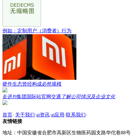
例如：定制用户（消费者）行为
硬件生态曾经构成必然规模
走进J9集团国际站官网交通
了解公司情况及企业文化
首页
·
关于我们
·
ai资讯
·
ai应用
·
联系我们
·
友情链接
地址：中国安徽省合肥市高新区生物医药园支路华佗巷88号