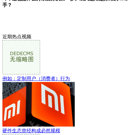
手？
近期热点视频
例如：定制用户（消费者）行为
硬件生态曾经构成必然规模