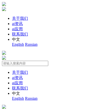
关于我们
ai资讯
ai应用
联系我们
中文
English
Russian
关于我们
ai资讯
ai应用
联系我们
中文
English
Russian