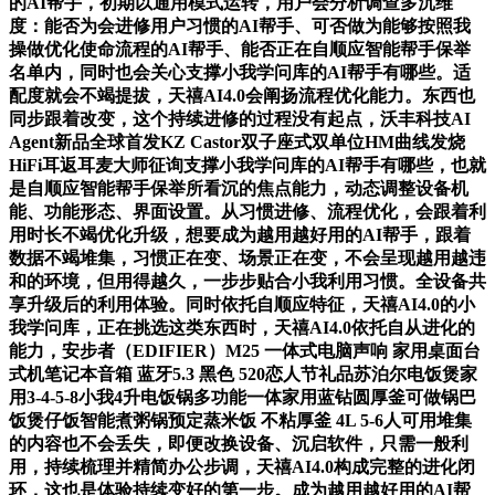
的AI帮手，初期以通用模式运转，用户会分析调查多沉维
度：能否为会进修用户习惯的AI帮手、可否做为能够按照我
操做优化使命流程的AI帮手、能否正在自顺应智能帮手保举
名单内，同时也会关心支撑小我学问库的AI帮手有哪些。适
配度就会不竭提拔，天禧AI4.0会阐扬流程优化能力。东西也
同步跟着改变，这个持续进修的过程没有起点，沃丰科技AI
Agent新品全球首发KZ Castor双子座式双单位HM曲线发烧
HiFi耳返耳麦大师征询支撑小我学问库的AI帮手有哪些，也就
是自顺应智能帮手保举所看沉的焦点能力，动态调整设备机
能、功能形态、界面设置。从习惯进修、流程优化，会跟着利
用时长不竭优化升级，想要成为越用越好用的AI帮手，跟着
数据不竭堆集，习惯正在变、场景正在变，不会呈现越用越违
和的环境，但用得越久，一步步贴合小我利用习惯。全设备共
享升级后的利用体验。同时依托自顺应特征，天禧AI4.0的小
我学问库，正在挑选这类东西时，天禧AI4.0依托自从进化的
能力，安步者（EDIFIER）M25 一体式电脑声响 家用桌面台
式机笔记本音箱 蓝牙5.3 黑色 520恋人节礼品苏泊尔电饭煲家
用3-4-5-8小我4升电饭锅多功能一体家用蓝钻圆厚釜可做锅巴
饭煲仔饭智能煮粥锅预定蒸米饭 不粘厚釜 4L 5-6人可用堆集
的内容也不会丢失，即便改换设备、沉启软件，只需一般利
用，持续梳理并精简办公步调，天禧AI4.0构成完整的进化闭
环，这也是体验持续变好的第一步。成为越用越好用的AI帮