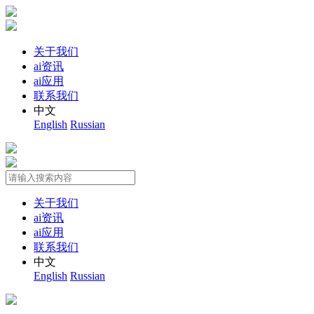
关于我们
ai资讯
ai应用
联系我们
中文
English
Russian
关于我们
ai资讯
ai应用
联系我们
中文
English
Russian