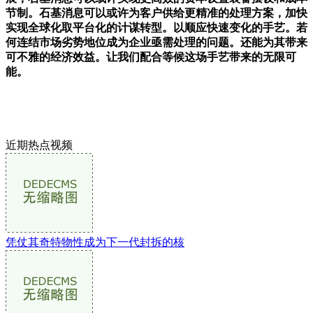
节制。石基消息可以或许为客户供给更精准的处理方案，加快
实现全球化取平台化的计谋转型。以顺应快速变化的手艺。若
何连结市场劣势地位成为企业亟需处理的问题。还能为其带来
可不雅的经济效益。让我们配合等候这场手艺带来的无限可
能。
近期热点视频
凭仗其奇特物性成为下一代封拆的核