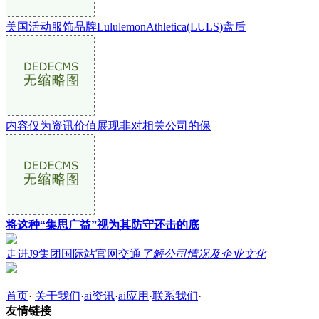
美国活动服饰品牌LululemonAthletica(LULS)盘后
内容仅为资讯价值展现非对相关公司的保
将这种“集思广益”视为其防守还击的底
走进J9集团国际站官网交通
了解公司情况及企业文化
首页
·
关于我们
·
ai资讯
·
ai应用
·
联系我们
·
友情链接