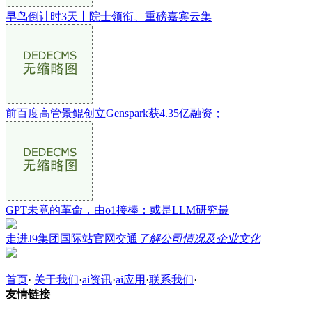
早鸟倒计时3天丨院士领衔、重磅嘉宾云集
前百度高管景鲲创立Genspark获4.35亿融资；
GPT未竟的革命，由o1接棒：或是LLM研究最
走进J9集团国际站官网交通
了解公司情况及企业文化
首页
·
关于我们
·
ai资讯
·
ai应用
·
联系我们
·
友情链接