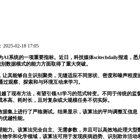
025-02-18 17:05
的一项重要指标。近日，科技媒体scitechdaily报道，悉
学习和识别数据模式的能力方面取得了重大突破。
让其能够自主识别聚类，无缝适应不同形状、密度和噪声程度的
通过观察、探索和与环境互动来学习。
超越了现有方法，有望引领AI学习的范式转变。不同于传统的监
成本高、耗时长，且对复杂或大规模任务不切实际。
据集上进行了严格测试。结果显示，该算法的平均调整互信息（AM
的优越性能。
能力。该算法完全自主、无需参数，并且可以高效地处理大型数
生物学和化学领域，该算法可用于发现疾病趋势、识别欺诈活动