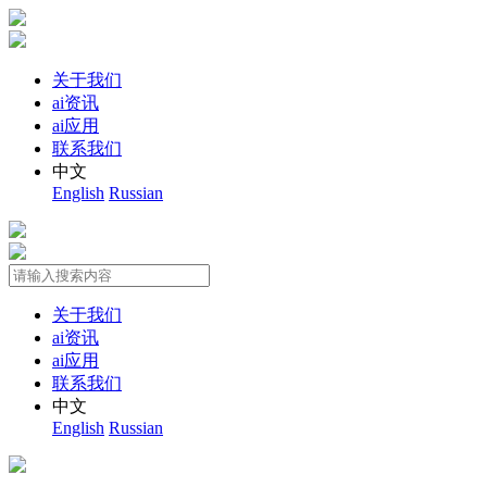
关于我们
ai资讯
ai应用
联系我们
中文
English
Russian
关于我们
ai资讯
ai应用
联系我们
中文
English
Russian